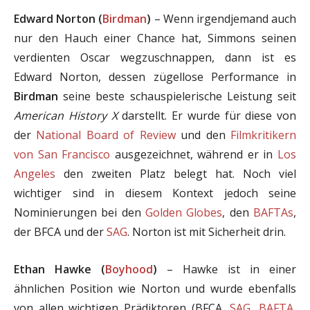
Edward Norton (
Birdman
)
– Wenn irgendjemand auch
nur den Hauch einer Chance hat, Simmons seinen
verdienten Oscar wegzuschnappen, dann ist es
Edward Norton, dessen zügellose Performance in
Birdman
seine beste schauspielerische Leistung seit
American History X
darstellt. Er wurde für diese von
der
National Board of Review
und den
Filmkritikern
von San Francisco
ausgezeichnet, während er in
Los
Angeles
den zweiten Platz belegt hat. Noch viel
wichtiger sind in diesem Kontext jedoch seine
Nominierungen bei den
Golden Globes
, den
BAFTAs
,
der BFCA und der
SAG
. Norton ist mit Sicherheit drin.
Ethan Hawke (
Boyhood
)
– Hawke ist in einer
ähnlichen Position wie Norton und wurde ebenfalls
von allen wichtigen Prädiktoren (BFCA,
SAG
,
BAFTA
,