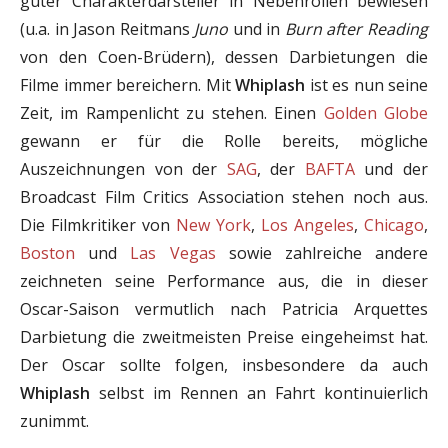
guter Charakterdarsteller in Nebenrollen bewiesen
(u.a. in Jason Reitmans
Juno
und in
Burn after Reading
von den Coen-Brüdern), dessen Darbietungen die
Filme immer bereichern. Mit
Whiplash
ist es nun seine
Zeit, im Rampenlicht zu stehen. Einen
Golden Globe
gewann er für die Rolle bereits, mögliche
Auszeichnungen von der
SAG
, der
BAFTA
und der
Broadcast Film Critics Association stehen noch aus.
Die Filmkritiker von
New York
,
Los Angeles
,
Chicago
,
Boston
und
Las Vegas
sowie zahlreiche andere
zeichneten seine Performance aus, die in dieser
Oscar-Saison vermutlich nach Patricia Arquettes
Darbietung die zweitmeisten Preise eingeheimst hat.
Der Oscar sollte folgen, insbesondere da auch
Whiplash
selbst im Rennen an Fahrt kontinuierlich
zunimmt.