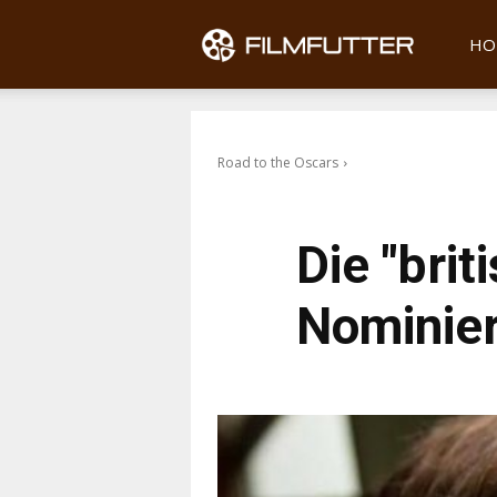
Filmfu
HO
Road to the Oscars
Die "bri
Nominie