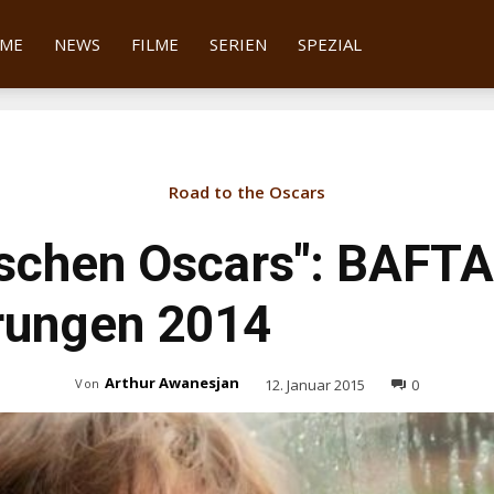
tter
ME
NEWS
FILME
SERIEN
SPEZIAL
Road to the Oscars
tischen Oscars": BAFTA
rungen 2014
Arthur Awanesjan
12. Januar 2015
0
Von