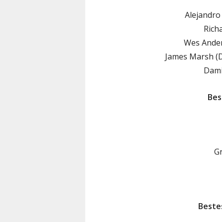
Alejandro
Rich
Wes Ander
James Marsh (D
Dami
Bes
G
Beste