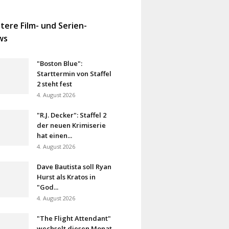
tere Film- und Serien-
ws
"Boston Blue":
Starttermin von Staffel
2 steht fest
4. August 2026
"R.J. Decker": Staffel 2
der neuen Krimiserie
hat einen...
4. August 2026
Dave Bautista soll Ryan
Hurst als Kratos in
"God...
4. August 2026
"The Flight Attendant"
wechselt diesen Monat