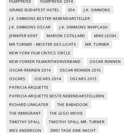
FILMPREISE
FILMPREISE 2014
GRAND BUDAPEST HOTEL
IDA
J.K. SIMMONS
J.K. SIMMONS BESTER NEBENDARSTELLER
J.K. SIMMONS OSCAR
J.K. SIMMONS WHIPLASH
JENNIFER KENT
MARION COTILLARD
MIKE LEIGH
MR TURNER - MEISTER DES LICHTS
MR. TURNER
NEW YORK FILM CRITICS CIRCLE
NEW YORKER FILMKRITIKERVERBAND
OSCAR-RENNEN
OSCAR-RENNEN 2014
OSCAR-RENNEN 2015
OSCARS
OSCARS 2014
OSCARS 2015
PATRICIA ARQUETTE
PATRICIA ARQUETTE BESTE NEBENDARSTELLERIN
RICHARD LINKLATER
THE BABADOOK
THE IMMIGRANT
THE LEGO MOVIE
TIMOTHY SPALL
TIMOTHY SPALL MR. TURNER
WES ANDERSON
ZWEI TAGE EINE NACHT