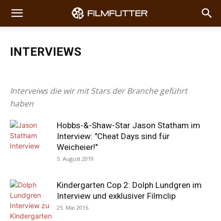
INTERVIEWS
Adventskalender
Berlinale
FFF-Tagebuch
Interviews
Japan-Filmfest Hamburg
Retrospektive
Interveiws die wir mit Stars der Branche geführt
haben
Hobbs-&-Shaw-Star Jason Statham im
Interview: "Cheat Days sind für
Weicheier!"
5. August 2019
Kindergarten Cop 2: Dolph Lundgren im
Interview und exklusiver Filmclip
25. Mai 2016