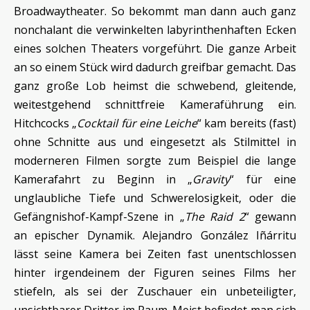
Broadwaytheater. So bekommt man dann auch ganz
nonchalant die verwinkelten labyrinthenhaften Ecken
eines solchen Theaters vorgeführt. Die ganze Arbeit
an so einem Stück wird dadurch greifbar gemacht. Das
ganz große Lob heimst die schwebend, gleitende,
weitestgehend schnittfreie Kameraführung ein.
Hitchcocks „
Cocktail für eine Leiche
“ kam bereits (fast)
ohne Schnitte aus und eingesetzt als Stilmittel in
moderneren Filmen sorgte zum Beispiel die lange
Kamerafahrt zu Beginn in „
Gravity
“ für eine
unglaubliche Tiefe und Schwerelosigkeit, oder die
Gefängnishof-Kampf-Szene in „
The Raid 2
“ gewann
an epischer Dynamik. Alejandro González Iñárritu
lässt seine Kamera bei Zeiten fast unentschlossen
hinter irgendeinem der Figuren seines Films her
stiefeln, als sei der Zuschauer ein unbeteiligter,
unsichtbarer Dritter im Raum. Meist befindet man sich