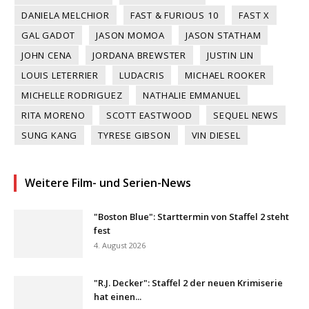
DANIELA MELCHIOR
FAST & FURIOUS 10
FAST X
GAL GADOT
JASON MOMOA
JASON STATHAM
JOHN CENA
JORDANA BREWSTER
JUSTIN LIN
LOUIS LETERRIER
LUDACRIS
MICHAEL ROOKER
MICHELLE RODRIGUEZ
NATHALIE EMMANUEL
RITA MORENO
SCOTT EASTWOOD
SEQUEL NEWS
SUNG KANG
TYRESE GIBSON
VIN DIESEL
Weitere Film- und Serien-News
"Boston Blue": Starttermin von Staffel 2 steht
fest
4. August 2026
"R.J. Decker": Staffel 2 der neuen Krimiserie
hat einen...