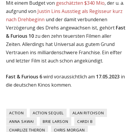
Mit einem Budget von
geschätzten $340 Mio
, der u. a.
aufgrund von
Justin Lins Ausstieg als Regisseur kurz
nach Drehbeginn
und der damit verbundenen
Verzögerung des Drehs angewachsen ist, gehört
Fast
& Furious 10
zu den zehn teuersten Filmen aller
Zeiten. Allerdings hat Universal aus gutem Grund
Vertrauen ins milliardenschwere Franchise. Ein elfter
und letzter Film ist auch schon angekündigt.
Fast & Furious 6
wird voraussichtlich am
17.05.2023
in
die deutschen Kinos kommen.
ACTION
ACTION SEQUEL
ALAN RITCHSON
ANNA SAWAI
BRIE LARSON
CARDI B
CHARLIZE THERON
CHRIS MORGAN