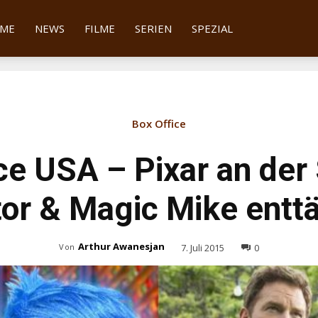
tter
ME
NEWS
FILME
SERIEN
SPEZIAL
Box Office
ce USA – Pixar an der 
or & Magic Mike entt
Arthur Awanesjan
7. Juli 2015
0
Von