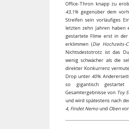
Office-Thron knapp zu ero
43,1%
gegenüber dem vorhe
Streifen sein vorläufiges E
letzten zehn Jahren haben es
gestartete Filme erst in de
erklimmen (
Die Hochzeits-C
Nichtsdestotrotz ist das 
wenig schwächer als die s
direkter Konkurrenz vermute
Drop unter
40%
. Andererseit
so gigantisch gestarte
Gesamtergebnisse von
Toy S
und wird spätestens nach 
4
,
Findet Nemo
und
Oben
vor