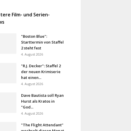
tere Film- und Serien-
ws
"Boston Blue":
Starttermin von Staffel
2 steht fest
4. August 2026
"R.J. Decker": Staffel 2
der neuen Krimiserie
hat einen...
4. August 2026
Dave Bautista soll Ryan
Hurst als Kratos in
"God...
4. August 2026
"The Flight Attendant"
wechselt diesen Monat