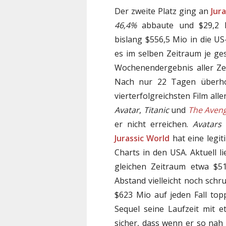
Der zweite Platz ging an
Jur
46,4%
abbaute und $29,2 Mi
bislang $556,5 Mio in die U
es im selben Zeitraum je ges
Wochenendergebnis aller Ze
Nach nur 22 Tagen überh
vierterfolgreichsten Film all
Avatar
,
Titanic
und
The Aven
er nicht erreichen.
Avatars
Jurassic World
hat eine legit
Charts in den USA. Aktuell l
gleichen Zeitraum etwa $
Abstand vielleicht noch sch
$623 Mio auf jeden Fall top
Sequel seine Laufzeit mit 
sicher, dass wenn er so na