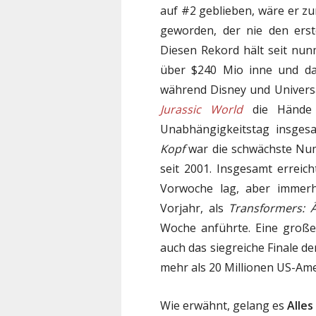
auf #2 geblieben, wäre er zu
geworden, der nie den erst
Diesen Rekord hält seit nu
über $240 Mio inne und dar
während Disney und Universa
Jurassic World
die Hände 
Unabhängigkeitstag insges
Kopf
war die schwächste Nu
seit 2001. Insgesamt errei
Vorwoche lag, aber immer
Vorjahr, als
Transformers: 
Woche anführte. Eine große
auch das siegreiche Finale de
mehr als 20 Millionen US-Amer
Wie erwähnt, gelang es
Alles