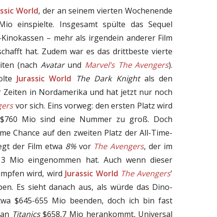
assic World
, der an seinem vierten Wochenende
o einspielte. Insgesamt spülte das Sequel
S-Kinokassen – mehr als irgendein anderer Film
chafft hat. Zudem war es das drittbeste vierte
iten (nach
Avatar
und
Marvel’s The Avengers
).
olte
Jurassic World
The Dark Knight
als den
er Zeiten in Nordamerika und hat jetzt nur noch
gers
vor sich. Eins vorweg: den ersten Platz wird
$760 Mio sind eine Nummer zu groß. Doch
ime Chance auf den zweiten Platz der All-Time-
iegt der Film etwa
8%
vor
The Avengers
, der im
513 Mio eingenommen hat. Auch wenn dieser
rumpfen wird, wird
Jurassic World
The Avengers
'
pen. Es sieht danach aus, als würde das Dino-
etwa $645-655 Mio beenden, doch ich bin fast
h an
Titanics
$658,7 Mio herankommt, Universal