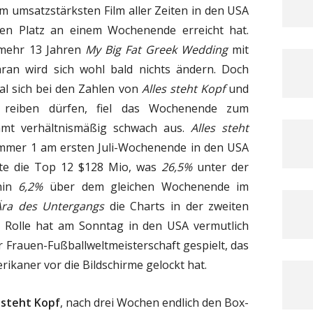
m umsatzstärksten Film aller Zeiten in den USA
en Platz an einem Wochenende erreicht hat.
nmehr 13 Jahren
My Big Fat Greek Wedding
mit
an wird sich wohl bald nichts ändern. Doch
l sich bei den Zahlen von
Alles steht Kopf
und
reiben dürfen, fiel das Wochenende zum
amt verhältnismäßig schwach aus.
Alles steht
mmer 1 am ersten Juli-Wochenende in den USA
chte die Top 12 $128 Mio, was
26,5%
unter der
hin
6,2%
über dem gleichen Wochenende im
Ära des Untergangs
die Charts in der zweiten
 Rolle hat am Sonntag in den USA vermutlich
r Frauen-Fußballweltmeisterschaft gespielt, das
ikaner vor die Bildschirme gelockt hat.
 steht Kopf
, nach drei Wochen endlich den Box-