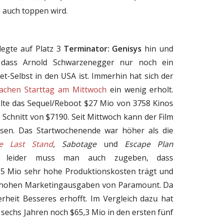
e auch toppen wird.
legte auf Platz 3
Terminator: Genisys
hin und
, dass Arnold Schwarzenegger nur noch ein
t-Selbst in den USA ist. Immerhin hat sich der
achen Starttag am Mittwoch
ein wenig erholt.
elte das Sequel/Reboot $27 Mio von 3758 Kinos
 Schnitt von $7190. Seit Mittwoch kann der Film
sen. Das Startwochenende war höher als die
e Last Stand
,
Sabotage
und
Escape Plan
h leider muss man auch zugeben, dass
5 Mio sehr hohe Produktionskosten trägt und
ch hohen Marketingausgaben von Paramount. Da
erheit Besseres erhofft. Im Vergleich dazu hat
 sechs Jahren noch $65,3 Mio in den ersten fünf