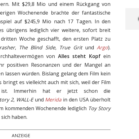
bern. Mit $29,8 Mio und einem Rückgang von
rigen Wochenende brachte der fantastische
inspiel auf $245,9 Mio nach 17 Tagen. In den
 übrigens lediglich vier weitere, sofort breit
r dritten Woche geschafft, den ersten Platz zu
rasher
,
The Blind Side
,
True Grit
und
Argo
).
Durchhaltevermögen von
Alles steht Kopf
ein
ehr positiven Resonanzen und der Mangel an
n lassen würden. Bislang gelang dem Film kein
s bringt es vielleicht auch mit sich, weil der Film
t ist. Immerhin hat er jetzt schon die
tory 2
,
WALL-E
und
Merida
in den USA überholt
dem kommenden Wochenende lediglich
Toy Story
 sich haben.
ANZEIGE