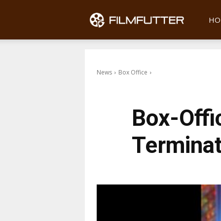
Filmfu
HO
News
Box Office
Box-Offi
Terminat