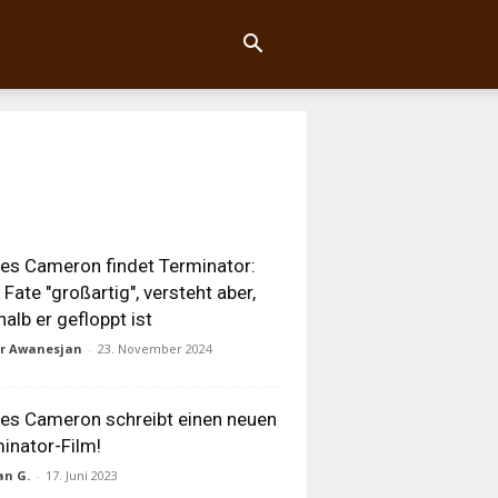
s Cameron findet Terminator:
 Fate "großartig", versteht aber,
alb er gefloppt ist
ur Awanesjan
-
23. November 2024
s Cameron schreibt einen neuen
inator-Film!
an G.
-
17. Juni 2023