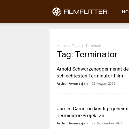
Filmfu
HO
Home
Tags
Terminator
Tag: Terminator
Arnold Schwarzenegger nennt de
schlechtesten Terminator-Film
Arthur Awanesjan
-
23. August 2025
James Cameron kündigt geheim
Terminator-Projekt an
Arthur Awanesjan
-
27. September 2024