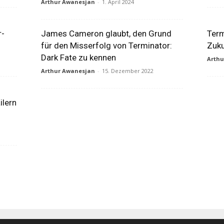
Arthur Awanesjan
-
1. April 2024
r-
James Cameron glaubt, den Grund
Term
für den Misserfolg von Terminator:
Zuku
Dark Fate zu kennen
Arth
Arthur Awanesjan
-
15. Dezember 2022
ilern