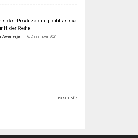
inator-Produzentin glaubt an die
nft der Reihe
ur Awanesjan
-
6. Dezember 2021
Page 1 of 7