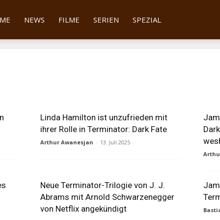
tter
ME
NEWS
FILME
SERIEN
SPEZIAL
n
Linda Hamilton ist unzufrieden mit
Jame
ihrer Rolle in Terminator: Dark Fate
Dark
wesh
Arthur Awanesjan
-
13. Juli 2025
Arth
es
Neue Terminator-Trilogie von J. J.
Jame
Abrams mit Arnold Schwarzenegger
Term
von Netflix angekündigt
Basti