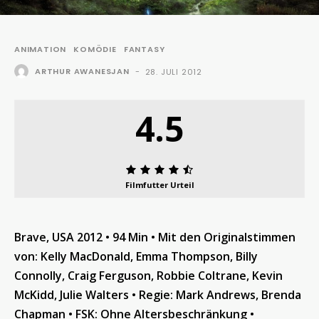
ANIMATION
KOMÖDIE
FANTASY
ARTHUR AWANESJAN
-
28. JULI 2012
4.5
Filmfutter Urteil
Brave, USA 2012
•
94 Min
•
Mit
den Originalstimmen
von: Kelly MacDonald, Emma Thompson, Billy
Connolly, Craig Ferguson, Robbie Coltrane, Kevin
McKidd, Julie Walters
•
Regie:
Mark Andrews, Brenda
Chapman
•
FSK: Ohne Altersbeschränkung
•