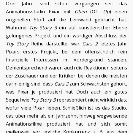
Drei Jahre sind schon vergangen seit das
Animationsstudio Pixar mit
Oben
(OT:
Up
) einen
originellen Stoff auf die Leinwand gebracht hat.
Während
Toy Story 3
ein auf künstlerischer Ebene
gelungenes Projekt und ein würdiger Abschluss der
Toy Story
Reihe darstellte, war
Cars 2
letztes Jahr
Pixars erstes Projekt, bei dem offensichtlich rein
finanzielle Interessen im Vordergrund standen.
Dementsprechend waren auch die Reaktionen seitens
der Zuschauer und der Kritiker, bei denen die meisten
darin einig sind, dass
Cars 2
zum Schwächsten gehört,
was Pixar je produziert hat. Doch auch ein gutes
Sequel wie
Toy Story 3
repräsentiert nicht wirklich das,
wofür viele Pixar lieben. Schließlich ist es das Studio,
das über mehr als ein Jahrzehnt hinweg wegweisende
Animationsfilme produziert hat und sich somit
meilenweit vor jegliche Konkurrenz z. B. aus dem