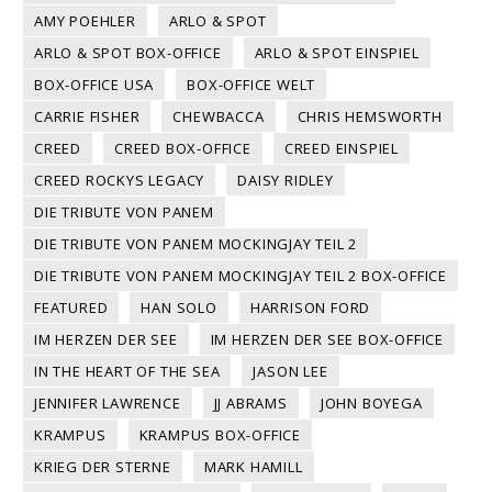
AMY POEHLER
ARLO & SPOT
ARLO & SPOT BOX-OFFICE
ARLO & SPOT EINSPIEL
BOX-OFFICE USA
BOX-OFFICE WELT
CARRIE FISHER
CHEWBACCA
CHRIS HEMSWORTH
CREED
CREED BOX-OFFICE
CREED EINSPIEL
CREED ROCKYS LEGACY
DAISY RIDLEY
DIE TRIBUTE VON PANEM
DIE TRIBUTE VON PANEM MOCKINGJAY TEIL 2
DIE TRIBUTE VON PANEM MOCKINGJAY TEIL 2 BOX-OFFICE
FEATURED
HAN SOLO
HARRISON FORD
IM HERZEN DER SEE
IM HERZEN DER SEE BOX-OFFICE
IN THE HEART OF THE SEA
JASON LEE
JENNIFER LAWRENCE
JJ ABRAMS
JOHN BOYEGA
KRAMPUS
KRAMPUS BOX-OFFICE
KRIEG DER STERNE
MARK HAMILL