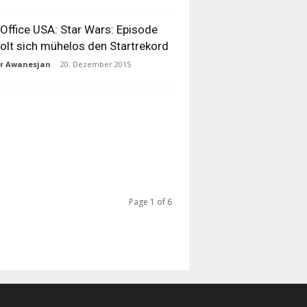
Office USA: Star Wars: Episode
holt sich mühelos den Startrekord
ur Awanesjan
-
20. Dezember 2015
Page 1 of 6