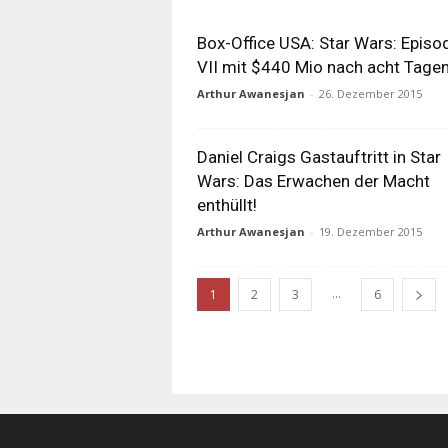
Box-Office USA: Star Wars: Episo
VII mit $440 Mio nach acht Tagen
Arthur Awanesjan
-
26. Dezember 2015
Daniel Craigs Gastauftritt in Star
Wars: Das Erwachen der Macht
enthüllt!
Arthur Awanesjan
-
19. Dezember 2015
...
1
2
3
6