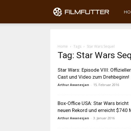
Filmfu
HO
Home
Tags
Star Wars Sequel
Tag: Star Wars Se
Star Wars: Episode VIII: Offizieller
Cast und Video zum Drehbeginn!
Arthur Awanesjan
-
15. Februar 2016
Box-Office USA: Star Wars bricht
neuen Rekord und erreicht $740 
Arthur Awanesjan
-
3. Januar 2016