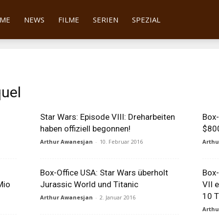
tter
ME
NEWS
FILME
SERIEN
SPEZIAL
quel
Star Wars: Episode VIII: Dreharbeiten
Box-
haben offiziell begonnen!
$800
Arthur Awanesjan
-
10. Februar 2016
Arth
Box-Office USA: Star Wars überholt
Box-
Mio
Jurassic World und Titanic
VII 
10 T
Arthur Awanesjan
-
2. Januar 2016
Arth