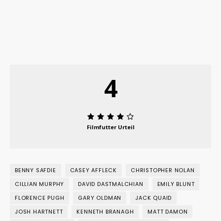
4
Filmfutter Urteil
BENNY SAFDIE
CASEY AFFLECK
CHRISTOPHER NOLAN
CILLIAN MURPHY
DAVID DASTMALCHIAN
EMILY BLUNT
FLORENCE PUGH
GARY OLDMAN
JACK QUAID
JOSH HARTNETT
KENNETH BRANAGH
MATT DAMON