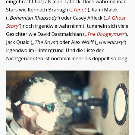
eingebracht hat) als Jean Tatlock. Doch während man
Stars wie Kenneth Branagh (
„Tenet“
), Rami Malek
(
„Bohemian Rhapsody“
) oder Casey Affleck (
„A Ghost
Story“
) noch irgendwie wahrnimmt, tummeln sich viele
Gesichter wie David Dastmalchian (
„The Boogeyman“
),
Jack Quaid (
„The Boys“
) oder Alex Wolff (
„Hereditary“
)
irgendwo im Hintergrund. Und die Liste der
Nichtgenannten ist nochmal mehr als doppelt so lang.