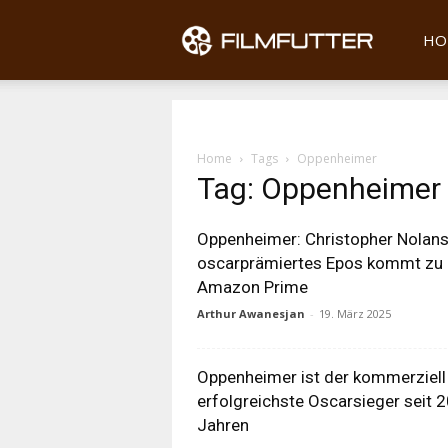
Filmfu
HO
Home
Tags
Oppenheimer
Tag: Oppenheimer
Oppenheimer: Christopher Nolan
oscarprämiertes Epos kommt zu
Amazon Prime
Arthur Awanesjan
-
19. März 2025
Oppenheimer ist der kommerziell
erfolgreichste Oscarsieger seit 
Jahren