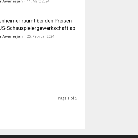
ur Awanesjan
-
11. März 2024
nheimer räumt bei den Preisen
US-Schauspielergewerkschaft ab
ur Awanesjan
-
25. Februar 2024
Page 1 of 5