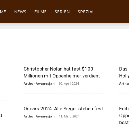
tter
ME
NEWS
FILME
SERIEN
SPEZIAL
s
Christopher Nolan hat fast $100
Das 
Millionen mit Oppenheimer verdient
Hol
Arthur Awanesjan
-
30. April 2024
Arth
Oscars 2024: Alle Sieger stehen fest
Edit
20
Oppe
Arthur Awanesjan
-
11. März 2024
best