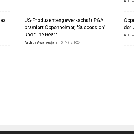
Arth
des
US-Produzentengewerkschaft PGA
Oppe
prämiert Oppenheimer, "Succession"
der 
und "The Bear"
Arth
Arthur Awanesjan
-
3. März 2024