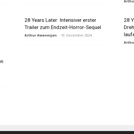
Arth
s
28 Years Later: Intensiver erster
28 Y
Trailer zum Endzeit-Horror-Sequel
Dreh
lauf
Arthur Awanesjan
-
10. Dezember 2024
Arth
en