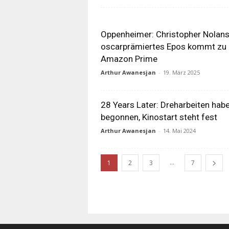
Oppenheimer: Christopher Nolan
oscarprämiertes Epos kommt zu
Amazon Prime
Arthur Awanesjan
-
19. März 2025
28 Years Later: Dreharbeiten hab
begonnen, Kinostart steht fest
Arthur Awanesjan
-
14. Mai 2024
...
1
2
3
7