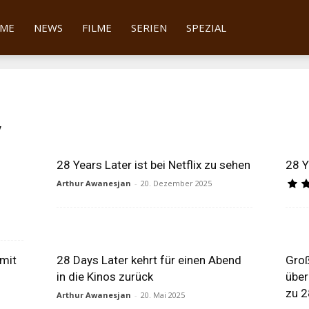
tter
ME
NEWS
FILME
SERIEN
SPEZIAL
y
28 Years Later ist bei Netflix zu sehen
28 Y
Arthur Awanesjan
-
20. Dezember 2025
mit
28 Days Later kehrt für einen Abend
Groß
in die Kinos zurück
über
zu 2
Arthur Awanesjan
-
20. Mai 2025