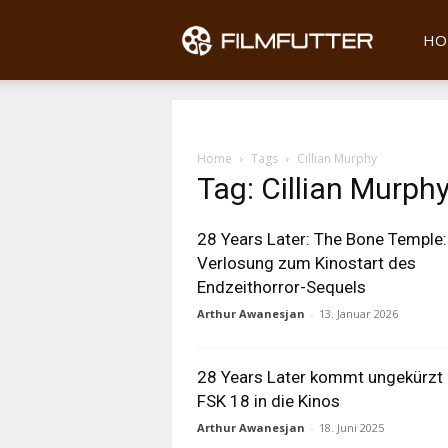
Filmfu
HO
Home
Tags
Cillian Murphy
Tag: Cillian Murph
28 Years Later: The Bone Temple:
Verlosung zum Kinostart des
Endzeithorror-Sequels
Arthur Awanesjan
-
13. Januar 2026
28 Years Later kommt ungekürzt 
FSK 18 in die Kinos
Arthur Awanesjan
-
18. Juni 2025