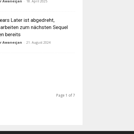
ur Awanesjan
-
18. April 2025
ears Later ist abgedreht,
arbeiten zum nächsten Sequel
en bereits
ur Awanesjan
-
21. August 2024
Page 1 of 7