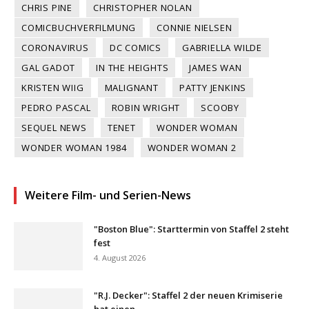
CHRIS PINE
CHRISTOPHER NOLAN
COMICBUCHVERFILMUNG
CONNIE NIELSEN
CORONAVIRUS
DC COMICS
GABRIELLA WILDE
GAL GADOT
IN THE HEIGHTS
JAMES WAN
KRISTEN WIIG
MALIGNANT
PATTY JENKINS
PEDRO PASCAL
ROBIN WRIGHT
SCOOBY
SEQUEL NEWS
TENET
WONDER WOMAN
WONDER WOMAN 1984
WONDER WOMAN 2
Weitere Film- und Serien-News
"Boston Blue": Starttermin von Staffel 2 steht
fest
4. August 2026
"R.J. Decker": Staffel 2 der neuen Krimiserie
hat einen...