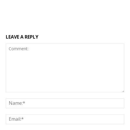
LEAVE A REPLY
Comment:
Na
Ema