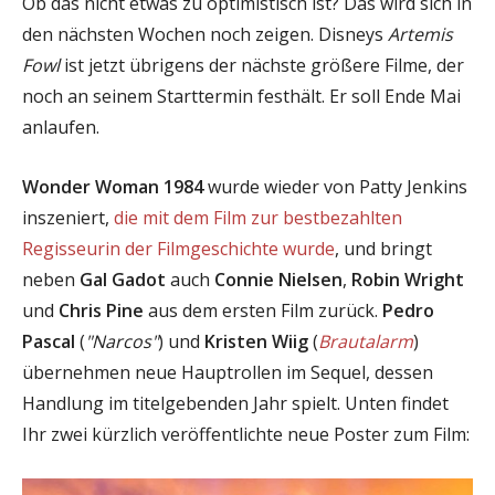
Ob das nicht etwas zu optimistisch ist? Das wird sich in
den nächsten Wochen noch zeigen. Disneys
Artemis
Fowl
ist jetzt übrigens der nächste größere Filme, der
noch an seinem Starttermin festhält. Er soll Ende Mai
anlaufen.
Wonder Woman 1984
wurde wieder von Patty Jenkins
inszeniert,
die mit dem Film zur bestbezahlten
Regisseurin der Filmgeschichte wurde
, und bringt
neben
Gal Gadot
auch
Connie Nielsen
,
Robin Wright
und
Chris Pine
aus dem ersten Film zurück.
Pedro
Pascal
(
"Narcos"
) und
Kristen Wiig
(
Brautalarm
)
übernehmen neue Hauptrollen im Sequel, dessen
Handlung im titelgebenden Jahr spielt. Unten findet
Ihr zwei kürzlich veröffentlichte neue Poster zum Film: