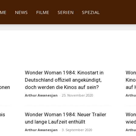
tter
ME
NEWS
FILME
SERIEN
SPEZIAL
Wonder Woman 1984: Kinostart in
Wond
Deutschland offiziell angekündigt,
Kino
ionen
doch werden die Kinos auf sein?
auf 
Arthur Awanesjan
-
25. November 2020
Arth
bis
Wonder Woman 1984: Neuer Trailer
Won
und lange Laufzeit enthüllt
wied
Arthur Awanesjan
-
3. September 2020
Arth