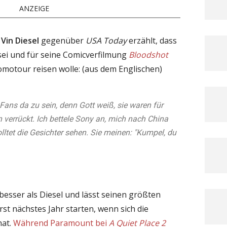
ANZEIGE
t
Vin Diesel
gegenüber
USA Today
erzählt, dass
sei und für seine Comicverfilmung
Bloodshot
omotour reisen wolle: (aus dem Englischen)
e Fans da zu sein, denn Gott weiß, sie waren für
 verrückt. Ich bettele Sony an, mich nach China
olltet die Gesichter sehen. Sie meinen: "Kumpel, du
besser als Diesel und lässt seinen größten
st nächstes Jahr starten, wenn sich die
hat.
Während Paramount bei
A Quiet Place 2