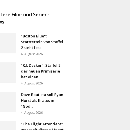
tere Film- und Serien-
ws
"Boston Blue":
Starttermin von Staffel
2 steht fest
4. August 2026
"R.J. Decker": Staffel 2
der neuen Krimiserie
hat einen...
4. August 2026
Dave Bautista soll Ryan
Hurst als Kratos in
"God...
4. August 2026
"The Flight Attendant"
wechselt diesen Monat