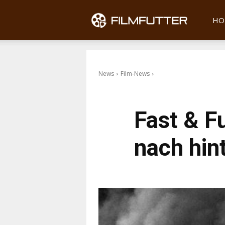
Filmfu
HO
News
Film-News
Fast & F
nach hin