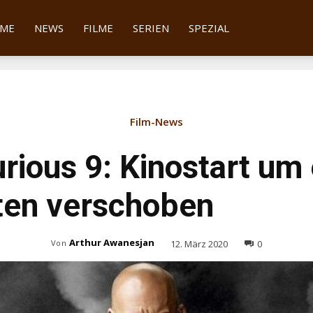
tter
ME
NEWS
FILME
SERIEN
SPEZIAL
Film-News
urious 9: Kinostart um 
ten verschoben
Arthur Awanesjan
12. März 2020
0
Von