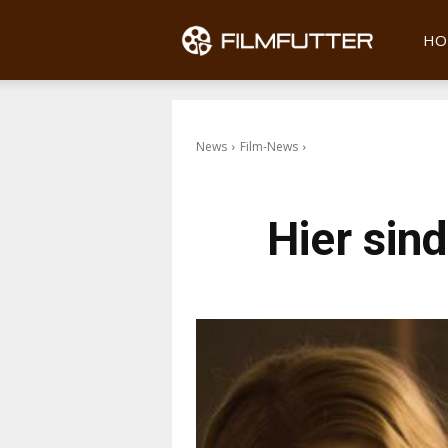
Filmfu
HO
News
Film-News
Hier sin