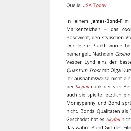
Quelle:
USA Today
In einem
James-Bond
-Fil
Markenzeichen – das cool
Bösewicht, den stylischen 
Der letzte Punkt wurde be
bemängelt. Nachdem
Casino
Vesper Lynd eins der best
Quantum Trost
mit Olga Kur
ihr ausnahmsweise nicht ein
bei
Skyfall
dank der von Bér
auch sie spielte letztlich 
Moneypenny und Bond sprüh
nicht. Bonds Qualitäten al
Geschadet hat es
Skyfall
nich
das wahre Bond-Girl des Fil