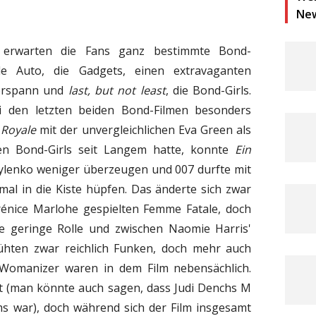
Ne
m erwarten die Fans ganz bestimmte Bond-
e Auto, die Gadgets, einen extravaganten
Vorspann und
last, but not least
, die Bond-Girls.
i den letzten beiden Bond-Filmen besonders
 Royale
mit der unvergleichlichen Eva Green als
en Bond-Girls seit Langem hatte, konnte
Ein
ylenko weniger überzeugen und 007 durfte mit
mal in die Kiste hüpfen. Das änderte sich zwar
énice Marlohe gespielten Femme Fatale, doch
eine geringe Rolle und zwischen Naomie Harris'
ten zwar reichlich Funken, doch mehr auch
s Womanizer waren in dem Film nebensächlich.
t (man könnte auch sagen, dass Judi Denchs M
ms war), doch während sich der Film insgesamt