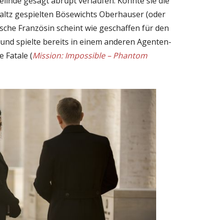
linde gesagt abrupt verlaufen. Könnte sie die
altz gespielten Bösewichts Oberhauser (oder
rische Französin scheint wie geschaffen für den
 und spielte bereits in einem anderen Agenten-
 Fatale (
Mission: Impossible – Phantom