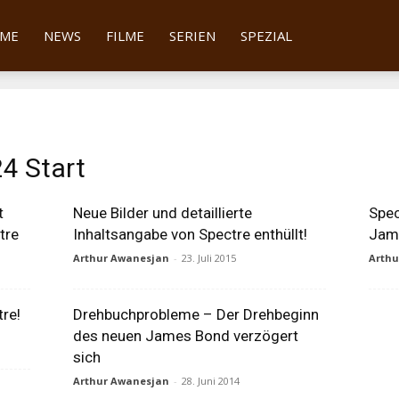
tter
ME
NEWS
FILME
SERIEN
SPEZIAL
4 Start
t
Neue Bilder und detaillierte
Spec
tre
Inhaltsangabe von Spectre enthüllt!
Jame
Arthur Awanesjan
-
23. Juli 2015
Arth
tre!
Drehbuchprobleme – Der Drehbeginn
des neuen James Bond verzögert
sich
Arthur Awanesjan
-
28. Juni 2014