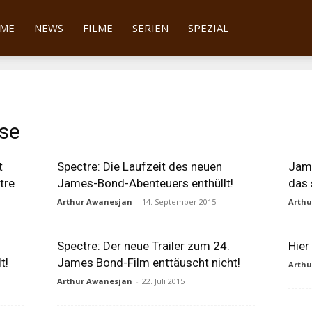
tter
ME
NEWS
FILME
SERIEN
SPEZIAL
ase
t
Spectre: Die Laufzeit des neuen
Jame
tre
James-Bond-Abenteuers enthüllt!
das 
Arthur Awanesjan
-
14. September 2015
Arth
Spectre: Der neue Trailer zum 24.
Hier
t!
James Bond-Film enttäuscht nicht!
Arth
Arthur Awanesjan
-
22. Juli 2015