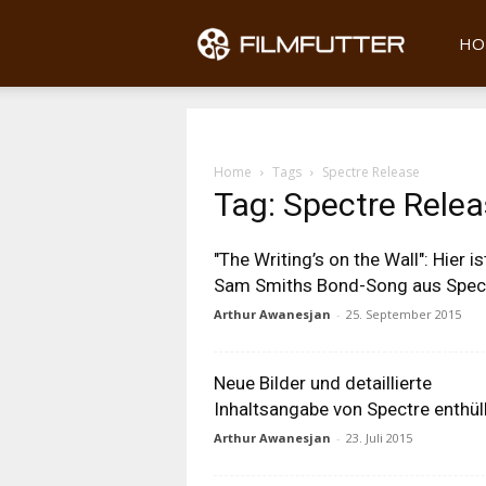
Filmfu
HO
Home
Tags
Spectre Release
Tag: Spectre Rele
"The Writing’s on the Wall": Hier is
Sam Smiths Bond-Song aus Spec
Arthur Awanesjan
-
25. September 2015
Neue Bilder und detaillierte
Inhaltsangabe von Spectre enthüll
Arthur Awanesjan
-
23. Juli 2015