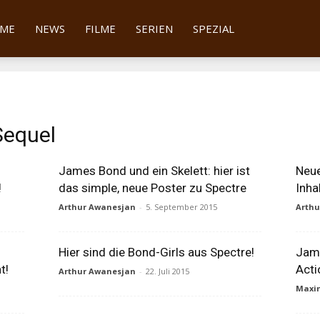
tter
ME
NEWS
FILME
SERIEN
SPEZIAL
Sequel
James Bond und ein Skelett: hier ist
Neue
!
das simple, neue Poster zu Spectre
Inha
Arthur Awanesjan
-
5. September 2015
Arth
Hier sind die Bond-Girls aus Spectre!
Jame
t!
Acti
Arthur Awanesjan
-
22. Juli 2015
Maxim