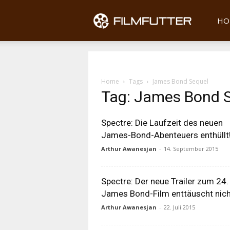
Filmfu
HO
Home
Tags
James Bond Sequel
Tag: James Bond 
Spectre: Die Laufzeit des neuen
James-Bond-Abenteuers enthüllt
Arthur Awanesjan
-
14. September 2015
Spectre: Der neue Trailer zum 24.
James Bond-Film enttäuscht nich
Arthur Awanesjan
-
22. Juli 2015