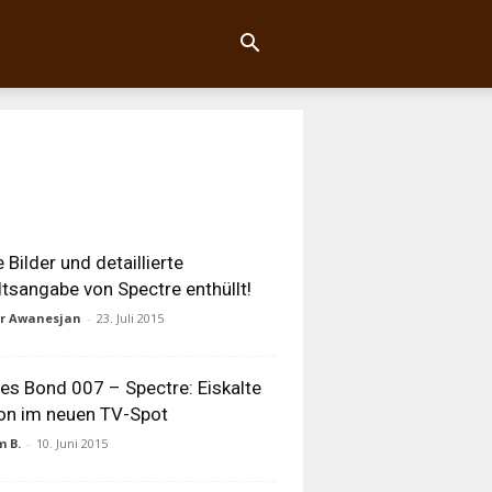
 Bilder und detaillierte
ltsangabe von Spectre enthüllt!
ur Awanesjan
-
23. Juli 2015
s Bond 007 – Spectre: Eiskalte
on im neuen TV-Spot
 B.
-
10. Juni 2015