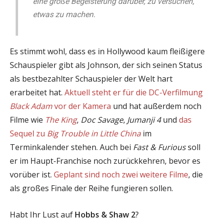
eine große Begeisterung darüber, zu versuchen,
etwas zu machen.
Es stimmt wohl, dass es in Hollywood kaum fleißigere
Schauspieler gibt als Johnson, der sich seinen Status
als bestbezahlter Schauspieler der Welt hart
erarbeitet hat.
Aktuell steht er für die DC-Verfilmung
Black Adam
vor der Kamera
und hat außerdem noch
Filme wie
The King
,
Doc Savage
,
Jumanji 4
und
das
Sequel zu
Big Trouble in Little China
im
Terminkalender stehen. Auch bei
Fast & Furious
soll
er im Haupt-Franchise noch zurückkehren, bevor es
vorüber ist.
Geplant sind noch zwei weitere Filme
, die
als großes Finale der Reihe fungieren sollen.
Habt Ihr Lust auf
Hobbs & Shaw 2
?