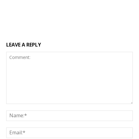
LEAVE A REPLY
Comment:
Na
Ema