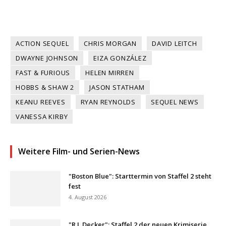
ACTION SEQUEL
CHRIS MORGAN
DAVID LEITCH
DWAYNE JOHNSON
EIZA GONZÁLEZ
FAST & FURIOUS
HELEN MIRREN
HOBBS & SHAW 2
JASON STATHAM
KEANU REEVES
RYAN REYNOLDS
SEQUEL NEWS
VANESSA KIRBY
Weitere Film- und Serien-News
"Boston Blue": Starttermin von Staffel 2 steht
fest
4. August 2026
"R.J. Decker": Staffel 2 der neuen Krimiserie