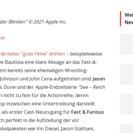
Wei
der Blinden" © 2021 Apple Inc.
Ne
ter
de lieber "gute Filme" drehen
– beispielsweise
e Bautista eine klare Absage an das Fast
-&-
 dem bereits seine ehemaligen Wrestling-
Johnson und John Cena aufgetreten sind.
Jason
us
Dune
und der
Apple
-Endzeitserie
"See – Reich
n nicht zu fein für die Actionreihe, deren
p inzwischen eine Untertreibung darstellt.
 als erster Cast-Neuzugang für
Fast & Furious
ch perfekt in die Aufstellung der vor
kelpaketen wie Vin Diesel, Jason Statham,