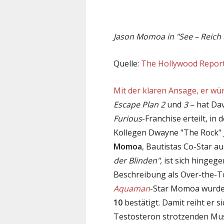
Jason Momoa in "See – Reich 
Quelle:
The Hollywood Repor
Mit der klaren Ansage, er wür
Escape Plan 2
und
3
– hat Dav
Furious
-Franchise erteilt, in
Kollegen Dwayne "The Rock" 
Momoa
, Bautistas Co-Star a
der Blinden"
, ist sich hingege
Beschreibung als Over-the-To
Aquaman
-Star Momoa wurde
10
bestätigt. Damit reiht er si
Testosteron strotzenden Mus