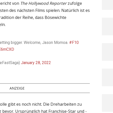
ericht von
The Hollywood Reporter
zufolge
n des nächsten Films spielen. Natürlich ist es
radition der Reihe, dass Bösewichte
ln.
etting bigger. Welcome, Jason Momoa.
#F10
GE6mCXD
heFastSaga)
January 28, 2022
ANZEIGE
lle gibt es noch nicht. Die Dreharbeiten zu
 bevor. Ursprünglich hat Franchise-Star und -