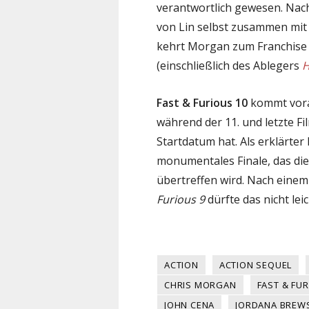
verantwortlich gewesen. Nach 
von Lin selbst zusammen mit
kehrt Morgan zum Franchise 
(einschließlich des Ablegers
H
Fast & Furious 10
kommt vora
während der 11. und letzte Fi
Startdatum hat. Als erklärter 
monumentales Finale, das die
übertreffen wird. Nach einem 
Furious 9
dürfte das nicht leic
ACTION
ACTION SEQUEL
CHRIS MORGAN
FAST & FUR
JOHN CENA
JORDANA BREW