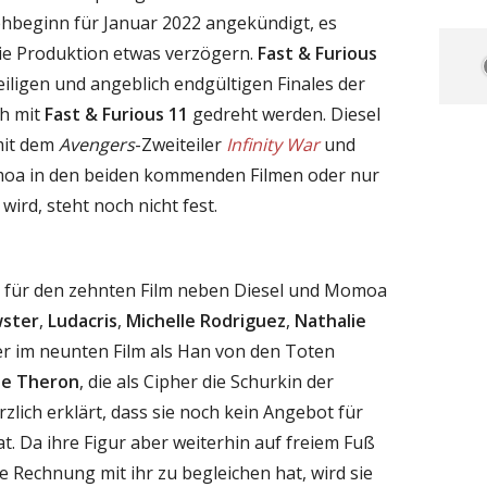
hbeginn für Januar 2022 angekündigt, es
 die Produktion etwas verzögern.
Fast & Furious
teiligen und angeblich endgültigen Finales der
ch mit
Fast & Furious 11
gedreht werden. Diesel
mit dem
Avengers
-Zweiteiler
Infinity War
und
oa in den beiden kommenden Filmen oder nur
wird, steht noch nicht fest.
ind für den zehnten Film neben Diesel und Momoa
wster
,
Ludacris
,
Michelle Rodriguez
,
Nathalie
der im neunten Film als Han von den Toten
ze Theron
, die als Cipher die Schurkin der
rzlich erklärt, dass sie noch kein Angebot für
. Da ihre Figur aber weiterhin auf freiem Fuß
he Rechnung mit ihr zu begleichen hat, wird sie