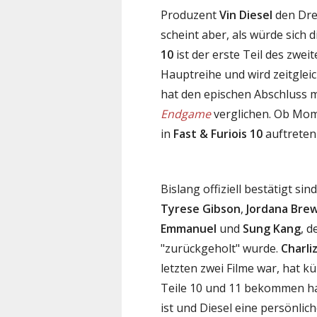
Produzent
Vin Diesel
den Dre
scheint aber, als würde sich
10
ist der erste Teil des zwei
Hauptreihe und wird zeitglei
hat den epischen Abschluss 
Endgame
verglichen. Ob Mom
in
Fast & Furiois 10
auftreten 
Bislang offiziell bestätigt s
Tyrese Gibson
,
Jordana Bre
Emmanuel
und
Sung Kang
, 
"zurückgeholt" wurde.
Charli
letzten zwei Filme war, hat kü
Teile 10 und 11 bekommen hat
ist und Diesel eine persönlic