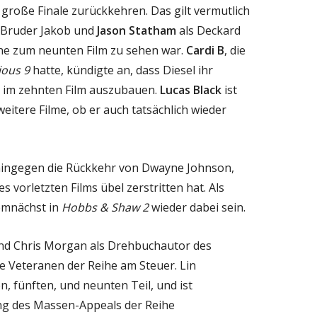
 große Finale zurückkehren. Das gilt vermutlich
 Bruder Jakob und
Jason Statham
als Deckard
ne zum neunten Film zu sehen war.
Cardi B
, die
ious 9
hatte, kündigte an, dass Diesel ihr
t im zehnten Film auszubauen.
Lucas Black
ist
eitere Filme, ob er auch tatsächlich wieder
 hingegen die Rückkehr von Dwayne Johnson,
s vorletzten Films übel zerstritten hat. Als
emnächst in
Hobbs & Shaw 2
wieder dabei sein.
 und Chris Morgan als Drehbuchautor des
ge Veteranen der Reihe am Steuer. Lin
en, fünften, und neunten Teil, und ist
ng des Massen-Appeals der Reihe