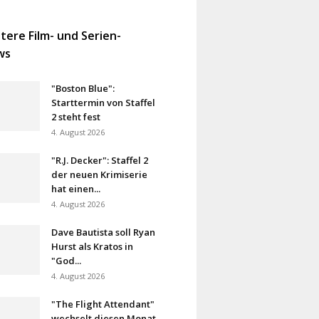
tere Film- und Serien-
ws
"Boston Blue":
Starttermin von Staffel
2 steht fest
4. August 2026
"R.J. Decker": Staffel 2
der neuen Krimiserie
hat einen...
4. August 2026
Dave Bautista soll Ryan
Hurst als Kratos in
"God...
4. August 2026
"The Flight Attendant"
wechselt diesen Monat