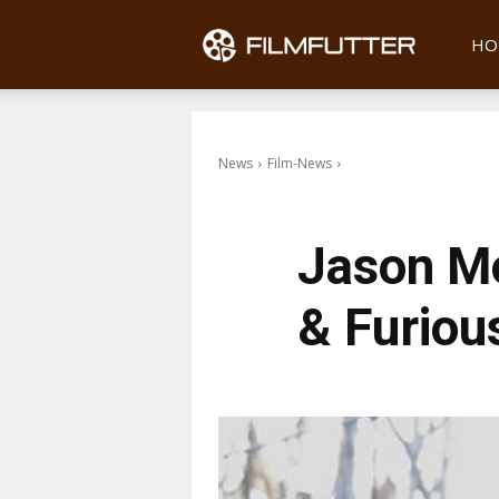
Filmfu
HO
News
Film-News
Jason M
& Furiou