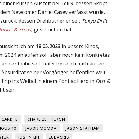
einer kurzen Auszeit bei Teil 9, dessen Skript
 dem Newcomer Daniel Casey verfasst wurde,
zurück, dessen Drehbücher er seit
Tokyo Drift
obbs & Shaw
) geschrieben hat.
ussichtlich am
18.05.2023
in unsere Kinos,
lm 2024 anlaufen soll, aber noch kein konkretes
Fan der Reihe seit Teil 5 freue ich mich auf ein
 Absurdität seiner Vorgänger hoffentlich weit
Trip ins Weltall in einem
Pontiac Fiero
in
Fast &
ht sein.
CARDI B
CHARLIZE THERON
IOUS 10
JASON MOMOA
JASON STATHAM
STER
JUSTIN LIN
LUDACRIS