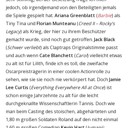
jedoch, ob irgendjemand von den Beteiligten jemals
die Spiele gespielt hat.
Ariana Greenblatt
(
Barbie
) als
Tiny Tina und
Florian Munteanu
(
Creed II – Rocky’s
Legacy
) als Krieg, der hier zu ihrem Beschützer
gemacht wurde, sind noch gut getroffen.
Jack Black
(
Schwer verliebt
) als Claptraps Originalstimme passt
und auch wenn
Cate Blanchett
(
Carol
) vielleicht etwas
zu alt ist für Lilith, finde ich es toll, die zweifache
Oscarpreisträgerin in einer coolen Actionrolle zu
sehen, wie sie sie noch nie verkörpert hat. Doch
Jamie
Lee Curtis
(
Everything Everywhere All at Once
) ist
schon einige Jahrzehnte zu alt für die leicht
durchgeknallte Wissenschaftlerin Tannis. Doch wie
man beim Casting des stoischen, abgehärteten und
1,80 m großen Soldaten Roland auf den nicht einmal
1,60 m großen Comedian
Kevin Hart
(
Jumanji: