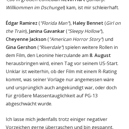
Willkommen im Dschungel
) kam, ist mir schleierhaft.
Édgar Ramirez
(
"Florida Man"
),
Haley Bennet
(
Girl on
the Train
),
Janina Gavankar
(
"Sleepy Hollow"
),
Cheyenne Jackson
(
"American Horror Story"
) und
Gina Gershon
(
"Riverdale"
) spielen weitere Rollen in
dem Film, den Leonine hierzulande am
8. August
herausbringen wird, einen Tag vor seinem US-Start.
Unklar ist weiterhin, ob der Film mit einem R-Rating
kommt, was seiner Vorlage nur angemessen wäre
und ursprünglich auch angekündigt war, oder doch
für größere Massentauglichkeit auf PG-13
abgeschwächt wurde.
Ich lasse mich jedenfalls trotz einiger negativer
Vorzeichen gerne überraschen und bin gespannt,