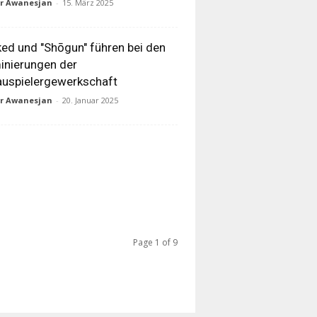
ur Awanesjan
-
15. März 2025
ed und "Shōgun" führen bei den
nierungen der
uspielergewerkschaft
ur Awanesjan
-
20. Januar 2025
Page 1 of 9