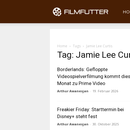
Filmfu
HO
Home
Tags
Jamie Lee Curtis
Tag: Jamie Lee Cur
Borderlands: Gefloppte
Videospielverfilmung kommt die
Monat zu Prime Video
Arthur Awanesjan
-
19. Februar 2026
Freakier Friday: Starttermin bei
Disney+ steht fest
Arthur Awanesjan
-
30. Oktober 2025