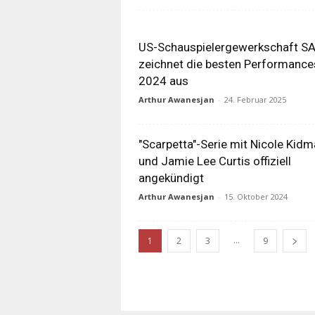
US-Schauspielergewerkschaft S
zeichnet die besten Performance
2024 aus
Arthur Awanesjan
-
24. Februar 2025
"Scarpetta"-Serie mit Nicole Kid
und Jamie Lee Curtis offiziell
angekündigt
Arthur Awanesjan
-
15. Oktober 2024
...
1
2
3
9