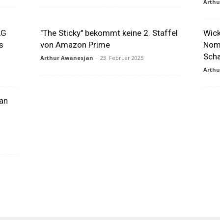
Arth
AG
"The Sticky" bekommt keine 2. Staffel
Wick
s
von Amazon Prime
Nomi
Scha
Arthur Awanesjan
-
23. Februar 2025
Arth
man