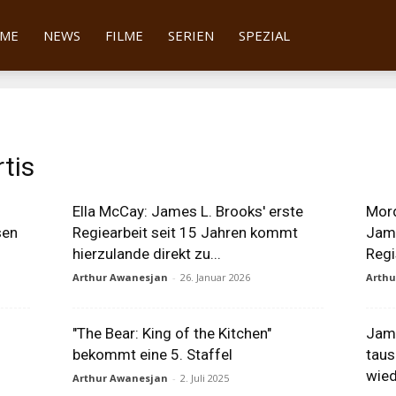
tter
ME
NEWS
FILME
SERIEN
SPEZIAL
tis
Ella McCay: James L. Brooks' erste
Mord
sen
Regiearbeit seit 15 Jahren kommt
Jami
hierzulande direkt zu...
Regi
Arthur Awanesjan
-
26. Januar 2026
Arth
"The Bear: King of the Kitchen"
Jami
bekommt eine 5. Staffel
taus
wied
Arthur Awanesjan
-
2. Juli 2025