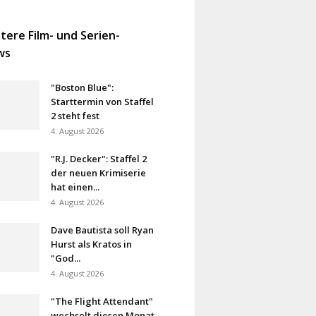
tere Film- und Serien-
ws
"Boston Blue":
Starttermin von Staffel
2 steht fest
4. August 2026
"R.J. Decker": Staffel 2
der neuen Krimiserie
hat einen...
4. August 2026
Dave Bautista soll Ryan
Hurst als Kratos in
"God...
4. August 2026
"The Flight Attendant"
wechselt diesen Monat