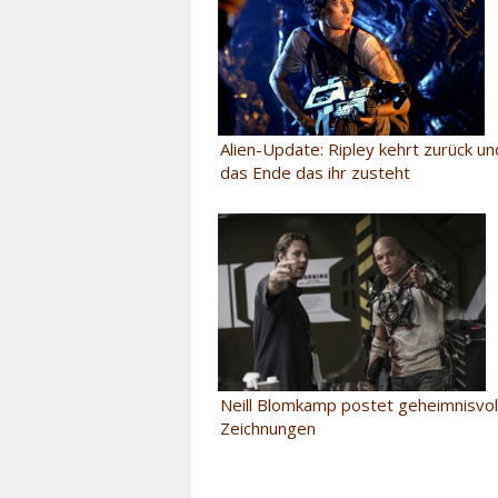
Alien-Update: Ripley kehrt zurück 
das Ende das ihr zusteht
Neill Blomkamp postet geheimnisvoll
Zeichnungen