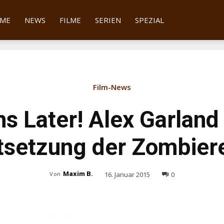
tter
ME
NEWS
FILME
SERIEN
SPEZIAL
Film-News
s Later! Alex Garland
tsetzung der Zombier
Maxim B.
16. Januar 2015
0
Von