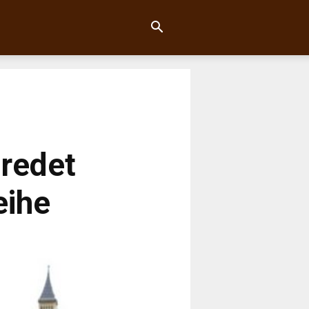
 redet
eihe