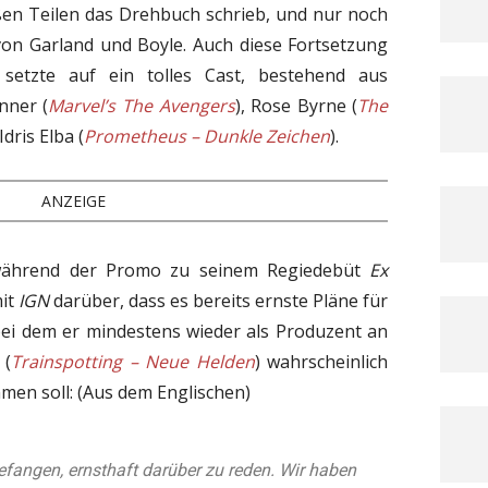
oßen Teilen das Drehbuch schrieb, und nur noch
von Garland und Boyle. Auch diese Fortsetzung
setzte auf ein tolles Cast, bestehend aus
nner (
Marvel’s The Avengers
), Rose Byrne (
The
Idris Elba (
Prometheus – Dunkle Zeichen
).
ANZEIGE
hrend der Promo zu seinem Regiedebüt
Ex
mit
IGN
darüber, dass es bereits ernste Pläne für
ei dem er mindestens wieder als Produzent an
 (
Trainspotting – Neue Helden
) wahrscheinlich
men soll: (Aus dem Englischen)
fangen, ernsthaft darüber zu reden. Wir haben