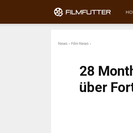
Filmfu
HO
News
Film-News
28 Month
über For