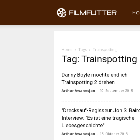
Filmfu
HO
Home
Tags
Trainspotting
Tag: Trainspotting
Danny Boyle möchte endlich
Trainspotting 2 drehen
Arthur Awanesjan
-
10. September 2015
"Drecksau"-Regisseur Jon S. Bair
Interview: "Es ist eine tragische
Liebesgeschichte"
Arthur Awanesjan
-
15. Oktober 2013