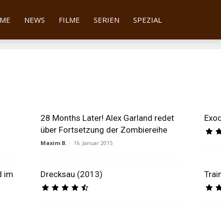
tter
ME
NEWS
FILME
SERIEN
SPEZIAL
28 Months Later! Alex Garland redet
Exod
über Fortsetzung der Zombiereihe
Maxim B.
-
16. Januar 2015
d im
Drecksau (2013)
Trai