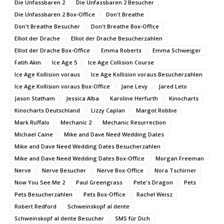
Die Unfassbaren 2
Die Unfassbaren 2 Besucher
Die Unfassbaren 2 Box-Office
Don't Breathe
Don't Breathe Besucher
Don't Breathe Box-Office
Elliot der Drache
Elliot der Drache Besucherzahlen
Elliot der Drache Box-Office
Emma Roberts
Emma Schweiger
Fatih Akin
Ice Age 5
Ice Age Collision Course
Ice Age Kollision voraus
Ice Age Kollision voraus Besucherzahlen
Ice Age Kollision voraus Box-Office
Jane Levy
Jared Leto
Jason Statham
Jessica Alba
Karoline Herfurth
Kinocharts
Kinocharts Deutschland
Lizzy Caplan
Margot Robbie
Mark Ruffalo
Mechanic 2
Mechanic Resurrection
Michael Caine
Mike and Dave Need Wedding Dates
Mike and Dave Need Wedding Dates Besucherzahlen
Mike and Dave Need Wedding Dates Box-Office
Morgan Freeman
Nerve
Nerve Besucher
Nerve Box-Office
Nora Tschirner
Now You See Me 2
Paul Greengrass
Pete's Dragon
Pets
Pets Besucherzahlen
Pets Box-Office
Rachel Weisz
Robert Redford
Schweinskopf al dente
Schweinskopf al dente Besucher
SMS für Dich