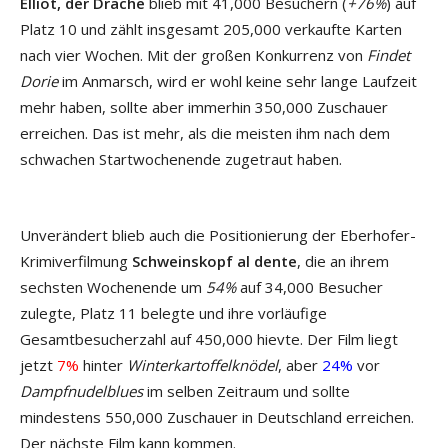
Elliot, der Drache
blieb mit 41,000 Besuchern (
+76%
) auf
Platz 10 und zählt insgesamt 205,000 verkaufte Karten
nach vier Wochen. Mit der großen Konkurrenz von
Findet
Dorie
im Anmarsch, wird er wohl keine sehr lange Laufzeit
mehr haben, sollte aber immerhin 350,000 Zuschauer
erreichen. Das ist mehr, als die meisten ihm nach dem
schwachen Startwochenende zugetraut haben.
Unverändert blieb auch die Positionierung der Eberhofer-
Krimiverfilmung
Schweinskopf al dente
, die an ihrem
sechsten Wochenende um
54%
auf 34,000 Besucher
zulegte, Platz 11 belegte und ihre vorläufige
Gesamtbesucherzahl auf 450,000 hievte. Der Film liegt
jetzt
7%
hinter
Winterkartoffelknödel
, aber
24%
vor
Dampfnudelblues
im selben Zeitraum und sollte
mindestens 550,000 Zuschauer in Deutschland erreichen.
Der nächste Film kann kommen.