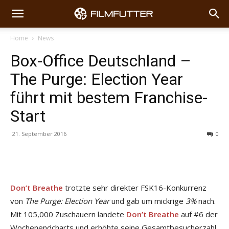
Home
News
Box-Office Deutschland –
The Purge: Election Year
führt mit bestem Franchise-
Start
21. September 2016
0
Don’t Breathe
trotzte sehr direkter FSK16-Konkurrenz
von
The Purge: Election Year
und gab um mickrige
3%
nach.
Mit 105,000 Zuschauern landete
Don’t Breathe
auf #6 der
Wochenendcharts und erhöhte seine Gesamtbesucherzahl