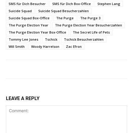
SMS für Dich Besucher
SMS für Dich Box-Office
Stephen Lang
Suicide Squad
Suicide Squad Besucherzahlen
Suicide Squad Box-Office
The Purge
The Purge 3
The Purge Election Year
The Purge Election Year Besucherzahlen
The Purge Election Year Box-Office
The Secret Life of Pets
Tommy Lee Jones
Tschick
Tschick Besucherzahlen
Will Smith
Woody Harrelson
Zac Efron
LEAVE A REPLY