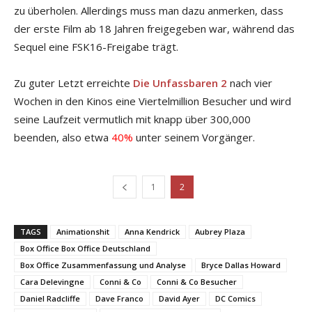
zu überholen. Allerdings muss man dazu anmerken, dass
der erste Film ab 18 Jahren freigegeben war, während das
Sequel eine FSK16-Freigabe trägt.
Zu guter Letzt erreichte
Die Unfassbaren 2
nach vier
Wochen in den Kinos eine Viertelmillion Besucher und wird
seine Laufzeit vermutlich mit knapp über 300,000
beenden, also etwa
40%
unter seinem Vorgänger.
1
2
TAGS
Animationshit
Anna Kendrick
Aubrey Plaza
Box Office Box Office Deutschland
Box Office Zusammenfassung und Analyse
Bryce Dallas Howard
Cara Delevingne
Conni & Co
Conni & Co Besucher
Daniel Radcliffe
Dave Franco
David Ayer
DC Comics