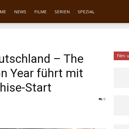
tter
ME
NEWS
FILME
SERIEN
SPEZIAL
eutschland – The
Film- 
on Year führt mit
hise-Start
0