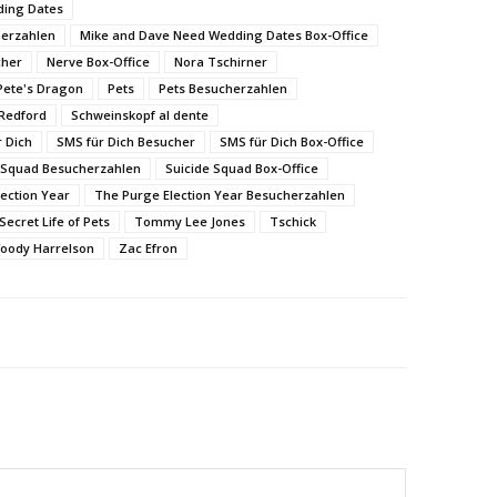
ding Dates
herzahlen
Mike and Dave Need Wedding Dates Box-Office
cher
Nerve Box-Office
Nora Tschirner
Pete's Dragon
Pets
Pets Besucherzahlen
Redford
Schweinskopf al dente
 Dich
SMS für Dich Besucher
SMS für Dich Box-Office
 Squad Besucherzahlen
Suicide Squad Box-Office
ection Year
The Purge Election Year Besucherzahlen
Secret Life of Pets
Tommy Lee Jones
Tschick
oody Harrelson
Zac Efron