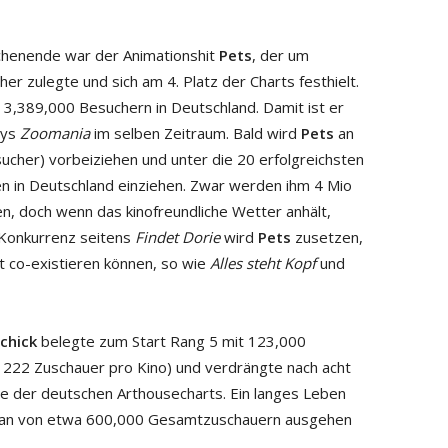
henende war der Animationshit
Pets
, der um
r zulegte und sich am 4. Platz der Charts festhielt.
 3,389,000 Besuchern in Deutschland. Damit ist er
eys
Zoomania
im selben Zeitraum. Bald wird
Pets
an
ucher) vorbeiziehen und unter die 20 erfolgreichsten
en in Deutschland einziehen. Zwar werden ihm 4 Mio
n, doch wenn das kinofreundliche Wetter anhält,
 Konkurrenz seitens
Findet Dorie
wird
Pets
zusetzen,
ut co-existieren können, so wie
Alles steht Kopf
und
chick
belegte zum Start Rang 5 mit 123,000
 222 Zuschauer pro Kino) und verdrängte nach acht
e der deutschen Arthousecharts. Ein langes Leben
man von etwa 600,000 Gesamtzuschauern ausgehen