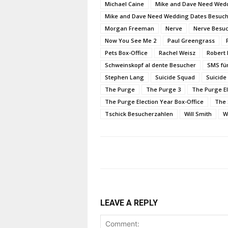
Michael Caine
Mike and Dave Need Wed
Mike and Dave Need Wedding Dates Besuc
Morgan Freeman
Nerve
Nerve Besu
Now You See Me 2
Paul Greengrass
Pets Box-Office
Rachel Weisz
Robert 
Schweinskopf al dente Besucher
SMS für
Stephen Lang
Suicide Squad
Suicide
The Purge
The Purge 3
The Purge El
The Purge Election Year Box-Office
The 
Tschick Besucherzahlen
Will Smith
W
LEAVE A REPLY