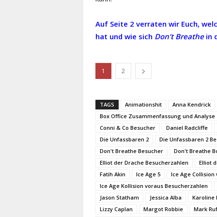
Auf Seite 2 verraten wir Euch, we
hat und wie sich
Don’t Breathe
in 
1
2
TAGS
Animationshit
Anna Kendrick
Box Office Zusammenfassung und Analyse
Conni & Co Besucher
Daniel Radcliffe
Die Unfassbaren 2
Die Unfassbaren 2 B
Don't Breathe Besucher
Don't Breathe B
Elliot der Drache Besucherzahlen
Elliot
Fatih Akin
Ice Age 5
Ice Age Collision
Ice Age Kollision voraus Besucherzahlen
Jason Statham
Jessica Alba
Karoline 
Lizzy Caplan
Margot Robbie
Mark Ruf