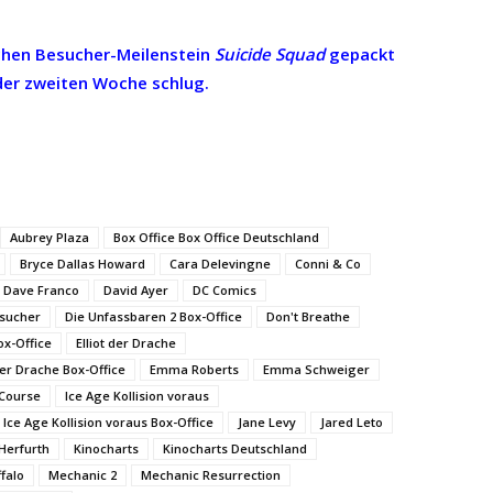
lchen Besucher-Meilenstein
Suicide Squad
gepackt
der zweiten Woche schlug.
Aubrey Plaza
Box Office Box Office Deutschland
Bryce Dallas Howard
Cara Delevingne
Conni & Co
Dave Franco
David Ayer
DC Comics
esucher
Die Unfassbaren 2 Box-Office
Don't Breathe
ox-Office
Elliot der Drache
 der Drache Box-Office
Emma Roberts
Emma Schweiger
 Course
Ice Age Kollision voraus
Ice Age Kollision voraus Box-Office
Jane Levy
Jared Leto
Herfurth
Kinocharts
Kinocharts Deutschland
falo
Mechanic 2
Mechanic Resurrection