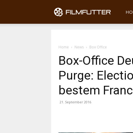
Filmfu
HO
Home
News
Box Office
Box-Office D
Purge: Electi
bestem Franc
21. September 2016