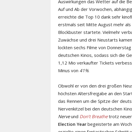
Auswirkungen das Wetter auf die Be
Auf und Ab der Vorwochen, abhängi
erreichte die Top 10 dank sehr kin
erstmals seit Mitte August mehr als
Blockbuster startete. Vielmehr verb
Zuwächse und drei Neustarts kamen 
lockten sechs Filme von Donnerstag 
deutschen Kinos, sodass sich die
1,12 Mio verkaufter Tickets verbes
Minus von
41%
.
Obwohl er von den drei großen Neus
höchsten Altersfreigabe an den Sta
das Rennen um die Spitze der deuts
Nervenkitzel bei den deutschen Kin
Nerve
und
Don’t Breathe
trotz neuer
Election Year
begeisterte am Woche
erzielte einen fantastischen Schnitt 