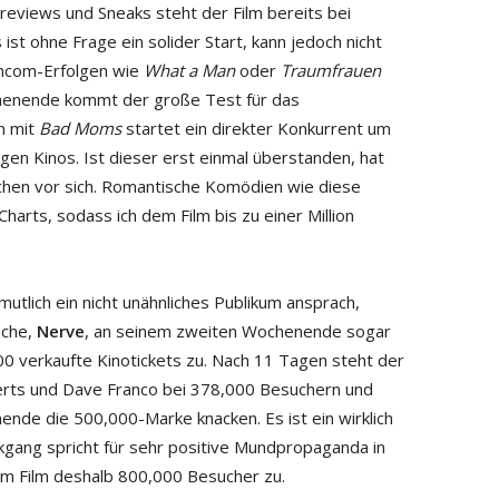
 Previews und Sneaks steht der Film bereits bei
st ohne Frage ein solider Start, kann jedoch nicht
mcom-Erfolgen wie
What a Man
oder
Traumfrauen
henende kommt der große Test für das
n mit
Bad Moms
startet ein direkter Konkurrent um
igen Kinos. Ist dieser erst einmal überstanden, hat
hen vor sich. Romantische Komödien wie diese
 Charts, sodass ich dem Film bis zu einer Million
utlich ein nicht unähnliches Publikum ansprach,
oche,
Nerve
, an seinem zweiten Wochenende sogar
0 verkaufte Kinotickets zu. Nach 11 Tagen steht der
erts und Dave Franco bei 378,000 Besuchern und
de die 500,000-Marke knacken. Es ist ein wirklich
ckgang spricht für sehr positive Mundpropaganda in
em Film deshalb 800,000 Besucher zu.