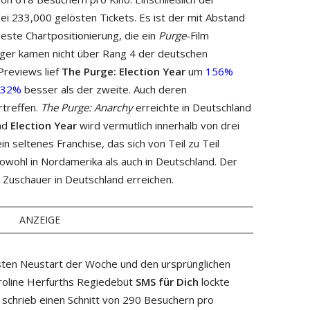
ei 233,000 gelösten Tickets. Es ist der mit Abstand
este Chartpositionierung, die ein
Purge
-Film
nger kamen nicht über Rang 4 der deutschen
 Previews lief
The Purge: Election Year
um
156%
32%
besser als der zweite. Auch deren
treffen.
The Purge: Anarchy
erreichte in Deutschland
und
Election Year
wird vermutlich innerhalb von drei
n seltenes Franchise, das sich von Teil zu Teil
sowohl in Nordamerika als auch in Deutschland. Der
 Zuschauer in Deutschland erreichen.
ANZEIGE
esten Neustart der Woche und den ursprünglichen
Karoline Herfurths Regiedebüt
SMS für Dich
lockte
 schrieb einen Schnitt von 290 Besuchern pro