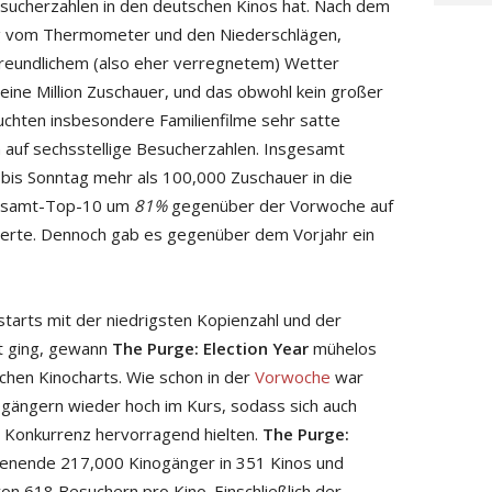
sucherzahlen in den deutschen Kinos hat. Nach dem
g vom Thermometer und den Niederschlägen,
ofreundlichem (also eher verregnetem) Wetter
 eine Million Zuschauer, und das obwohl kein großer
uchten insbesondere Familienfilme sehr satte
auf sechsstellige Besucherzahlen. Insgesamt
bis Sonntag mehr als 100,000 Zuschauer in die
 Gesamt-Top-10 um
81%
gegenüber der Vorwoche auf
serte. Dennoch gab es gegenüber dem Vorjahr ein
tarts mit der niedrigsten Kopienzahl und der
rt ging, gewann
The Purge: Election Year
mühelos
chen Kinocharts. Wie schon in der
Vorwoche
war
ogängern wieder hoch im Kurs, sodass sich auch
 Konkurrenz hervorragend hielten.
The Purge:
nende 217,000 Kinogänger in 351 Kinos und
von 618 Besuchern pro Kino. Einschließlich der