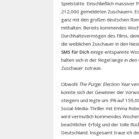
Spielstätte. Einschließlich massiver
212,000 gemeldeten Zuschauern. Es i
ganz mit den großen deutschen Ro
mithalten. Bereits kommendes Woc
Durchhaltevermögen des Films, den
die weiblichen Zuschauer in den hies
SMS für Dich
einige entspannte Woc
halten sich in der Regel lange in den
Zuschauer zutraue.
Obwohl
The Purge: Election Year
verm
konnte sich der Gewinner der Vorw
steigern und legte um
9%
auf 159,00
Social-Media-Thriller mit Emma Rob
wird vermutlich kommendes Wochenen
beachtlicher Erfolg und der tolle Rü
Deutschland. Insgesamt traue ich d