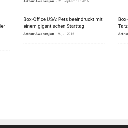
Arthur Awanesjan
-
21. September 2016
Box-Office USA: Pets beeindruckt mit
Box-
der
einem gigantischen Starttag
Tarz
Arthur Awanesjan
-
9. Juli 2016
Arth