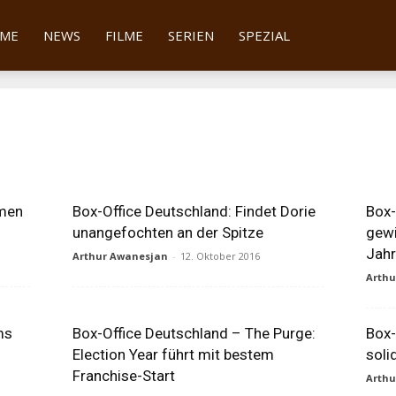
tter
ME
NEWS
FILME
SERIEN
SPEZIAL
mmen
Box-Office Deutschland: Findet Dorie
Box-
unangefochten an der Spitze
gewi
Jah
Arthur Awanesjan
-
12. Oktober 2016
Arth
ms
Box-Office Deutschland – The Purge:
Box-
Election Year führt mit bestem
soli
Franchise-Start
Arth