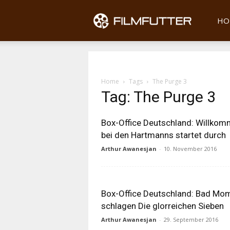
Filmfu
HO
Home
Tags
The Purge 3
Tag: The Purge 3
Box-Office Deutschland: Willko
bei den Hartmanns startet durch
Arthur Awanesjan
-
10. November 2016
Box-Office Deutschland: Bad Mo
schlagen Die glorreichen Sieben
Arthur Awanesjan
-
29. September 2016