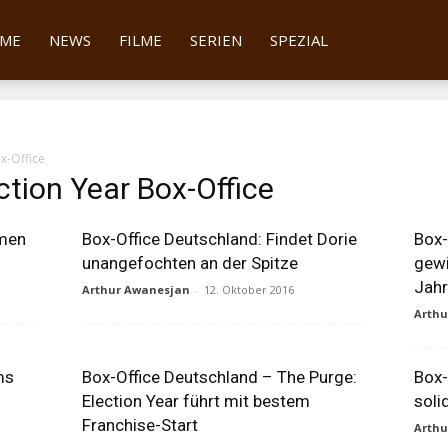
tter
ME
NEWS
FILME
SERIEN
SPEZIAL
x-Office
ction Year Box-Office
mmen
Box-Office Deutschland: Findet Dorie
Box-
unangefochten an der Spitze
gewi
Jah
Arthur Awanesjan
-
12. Oktober 2016
Arth
ms
Box-Office Deutschland – The Purge:
Box-
Election Year führt mit bestem
soli
Franchise-Start
Arth