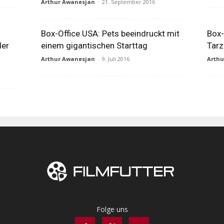
Arthur Awanesjan
-
21. September 2016
Box-Office USA: Pets beeindruckt mit
Box-
der
einem gigantischen Starttag
Tarz
Arthur Awanesjan
-
9. Juli 2016
Arth
Folge uns