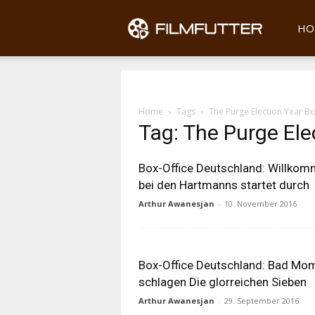
Filmfu
HO
Home
Tags
The Purge Election Year Bo
Tag: The Purge Ele
Box-Office Deutschland: Willko
bei den Hartmanns startet durch
Arthur Awanesjan
-
10. November 2016
Box-Office Deutschland: Bad Mo
schlagen Die glorreichen Sieben
Arthur Awanesjan
-
29. September 2016