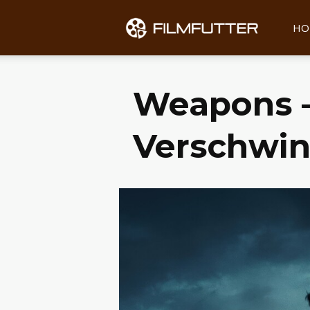
Filmfu
HO
Weapons –
Verschwind