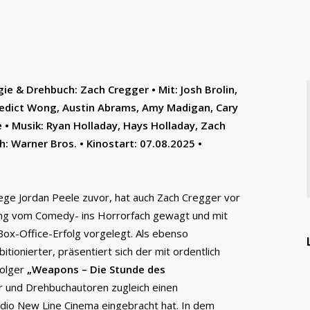
ie & Drehbuch: Zach Cregger • Mit: Josh Brolin,
enedict Wong, Austin Abrams, Amy Madigan, Cary
e • Musik: Ryan Holladay, Hays Holladay, Zach
ih: Warner Bros. • Kinostart: 07.08.2025 •
ege Jordan Peele zuvor, hat auch Zach Cregger vor
g vom Comedy- ins Horrorfach gewagt und mit
Box-Office-Erfolg vorgelegt. Als ebenso
itionierter, präsentiert sich der mit ordentlich
folger
„Weapons – Die Stunde des
r und Drehbuchautoren zugleich einen
dio New Line Cinema eingebracht hat. In dem