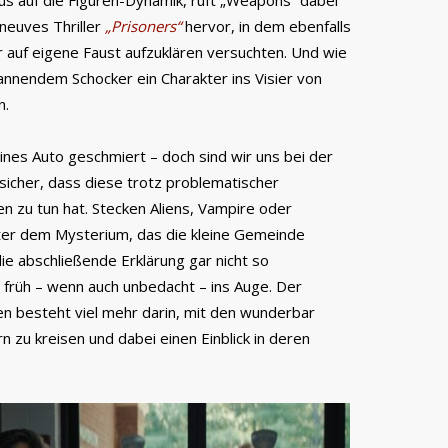
us auf die Figuren-Dynamik, ruft „Weapons“ dabei
neuves Thriller
„Prisoners“
hervor, in dem ebenfalls
r auf eigene Faust aufzuklären versuchten. Und wie
annendem Schocker ein Charakter ins Visier von
n.
ines Auto geschmiert – doch sind wir uns bei der
sicher, dass diese trotz problematischer
en zu tun hat. Stecken Aliens, Vampire oder
hinter dem Mysterium, das die kleine Gemeinde
 die abschließende Erklärung gar nicht so
 früh – wenn auch unbedacht – ins Auge. Der
 besteht viel mehr darin, mit den wunderbar
 zu kreisen und dabei einen Einblick in deren