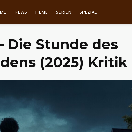
tter
ME
NEWS
FILME
SERIEN
SPEZIAL
 Die Stunde des
ens (2025) Kritik