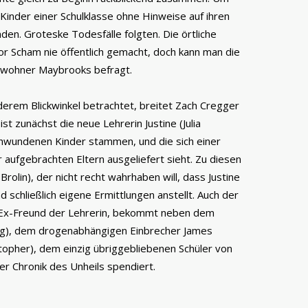
Kinder einer Schulklasse ohne Hinweise auf ihren
den. Groteske Todesfälle folgten. Die örtliche
 vor Scham nie öffentlich gemacht, doch kann man die
nwohner Maybrooks befragt.
derem Blickwinkel betrachtet, breitet Zach Cregger
st zunächst die neue Lehrerin Justine (Julia
chwundenen Kinder stammen, und die sich einer
ufgebrachten Eltern ausgeliefert sieht. Zu diesen
Brolin), der nicht recht wahrhaben will, dass Justine
d schließlich eigene Ermittlungen anstellt. Auch der
er Ex-Freund der Lehrerin, bekommt neben dem
ng), dem drogenabhängigen Einbrecher James
stopher), dem einzig übriggebliebenen Schüler von
ser Chronik des Unheils spendiert.