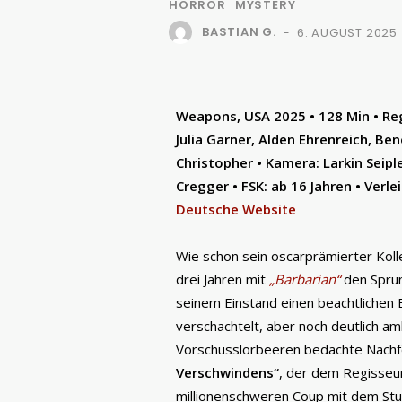
HORROR
MYSTERY
BASTIAN G.
6. AUGUST 2025
-
Weapons, USA 2025 • 128 Min • Reg
Julia Garner, Alden Ehrenreich, B
Christopher • Kamera: Larkin Seipl
Cregger • FSK: ab 16 Jahren • Verle
Deutsche Website
Wie schon sein oscarprämierter Koll
drei Jahren mit
„Barbarian“
den Sprun
seinem Einstand einen beachtlichen 
verschachtelt, aber noch deutlich amb
Vorschusslorbeeren bedachte Nach
Verschwindens“
, der dem Regisseu
millionenschweren Coup mit dem Stu