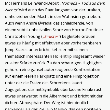
McTiernans Leinwand-Debüt
„Nomads – Tod aus dem
Nichts“
wird auch das Paar langsam von der uralten,
umherziehenden Macht in den Wahnsinn getrieben.
Auch wenn André Øvredal das schleichende, von
einem subtil-unheilvollen Score von Horror-Routinier
Christopher Young (
„Sinister“
) begleitete Grauen
etwas zu häufig mit effektiven aber vorhersehbaren
Jump Scares unterbricht, kehrt er mit seinem
thematisch interessanten Höllentrip insgesamt wieder
zu alter Stärke zurück. Zu den schaurigen Highlights
gehören eine gänsehauterzeugende Konfrontation
auf einem leeren Parkplatz und eine Filmprojektion,
unter der die Fratze des Schreckens lauert.
Zugegeben, das mit Symbolik überladene Finale rast
etwas unerwartet in die Albernheit und bricht mit der
dichten Atmosphäre. Der Weg ist hier deutlich
packender als das Ziel. Ein Manko, das den positiven