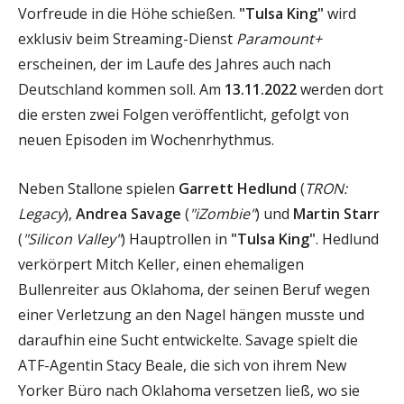
Vorfreude in die Höhe schießen.
"Tulsa King"
wird
exklusiv beim Streaming-Dienst
Paramount+
erscheinen, der im Laufe des Jahres auch nach
Deutschland kommen soll. Am
13.11.2022
werden dort
die ersten zwei Folgen veröffentlicht, gefolgt von
neuen Episoden im Wochenrhythmus.
Neben Stallone spielen
Garrett Hedlund
(
TRON:
Legacy
),
Andrea Savage
(
"iZombie"
) und
Martin Starr
(
"Silicon Valley"
) Hauptrollen in
"Tulsa King"
. Hedlund
verkörpert Mitch Keller, einen ehemaligen
Bullenreiter aus Oklahoma, der seinen Beruf wegen
einer Verletzung an den Nagel hängen musste und
daraufhin eine Sucht entwickelte. Savage spielt die
ATF-Agentin Stacy Beale, die sich von ihrem New
Yorker Büro nach Oklahoma versetzen ließ, wo sie