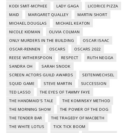
KODI SMIT-MCPHEE
LADY GAGA
LICORICE PIZZA
MAID
MARGARET QUALLEY
MARTIN SHORT
MICHAEL DOUGLAS
MICHAEL KEATON
NICOLE KIDMAN
OLIVIA COLMAN
ONLY MURDERS IN THE BUILDING
OSCAR ISAAC
OSCAR-RENNEN
OSCARS
OSCARS 2022
REESE WITHERSPOON
RESPECT
RUTH NEGGA
SANDRA OH
SARAH SNOOK
SCREEN ACTORS GUILD AWARDS
SEITENWECHSEL
SQUID GAME
STEVE MARTIN
SUCCESSION
TED LASSO
THE EYES OF TAMMY FAYE
THE HANDMAID'S TALE
THE KOMINSKY METHOD
THE MORNING SHOW
THE POWER OF THE DOG
THE TENDER BAR
THE TRAGEDY OF MACBETH
THE WHITE LOTUS
TICK TICK BOOM