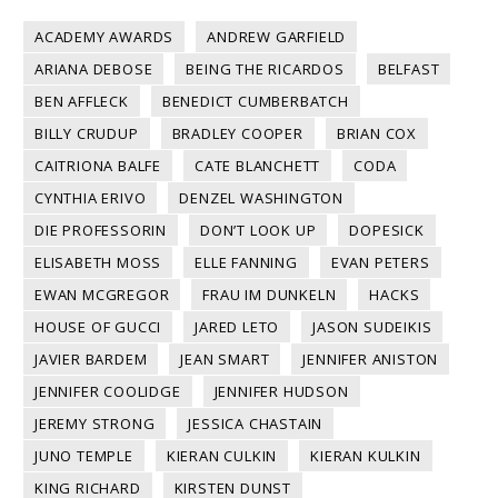
ACADEMY AWARDS
ANDREW GARFIELD
ARIANA DEBOSE
BEING THE RICARDOS
BELFAST
BEN AFFLECK
BENEDICT CUMBERBATCH
BILLY CRUDUP
BRADLEY COOPER
BRIAN COX
CAITRIONA BALFE
CATE BLANCHETT
CODA
CYNTHIA ERIVO
DENZEL WASHINGTON
DIE PROFESSORIN
DON’T LOOK UP
DOPESICK
ELISABETH MOSS
ELLE FANNING
EVAN PETERS
EWAN MCGREGOR
FRAU IM DUNKELN
HACKS
HOUSE OF GUCCI
JARED LETO
JASON SUDEIKIS
JAVIER BARDEM
JEAN SMART
JENNIFER ANISTON
JENNIFER COOLIDGE
JENNIFER HUDSON
JEREMY STRONG
JESSICA CHASTAIN
JUNO TEMPLE
KIERAN CULKIN
KIERAN KULKIN
KING RICHARD
KIRSTEN DUNST