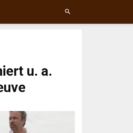
ert u. a.
euve