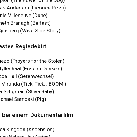
s Anderson (Licorice Pizza)
nis Villeneuve (Dune)
neth Branagh (Belfast)
pielberg (West Side Story)
estes Regiedebüt
ezo (Prayers for the Stolen)
yllenhaal (Frau im Dunkeln)
ca Hall (Setenwechsel)
 Miranda (Tick, Tick… BOOM!)
 Seligman (Shiva Baby)
chael Sarnoski (Pig)
e bei einem Dokumentarfilm
ca Kingdon (Ascension)
ley Nelson Jr. (Attica)