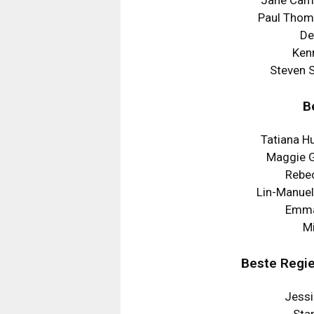
Paul Thoma
De
Ken
Steven S
B
Tatiana Hu
Maggie G
Rebec
Lin-Manuel
Emma
Mi
Beste Regi
Jessi
Stan