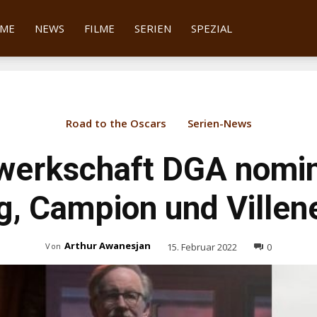
tter
ME
NEWS
FILME
SERIEN
SPEZIAL
Road to the Oscars
Serien-News
erkschaft DGA nomini
g, Campion und Villen
Arthur Awanesjan
15. Februar 2022
0
Von