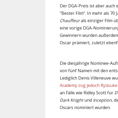
Der DGA-Preis ist aber auch e
"Bester Film". In mehr als 7
Chauffeur
als einziger Film 
eine vorige DGA-Nominierun
Gewinnern wurden außerdem n
Oscar prämiert, zuletzt eben
Die diesjährige Nominee-Aufs
von fünf Namen mit den ent
Lediglich Denis Villeneuve w
Academy zog jedoch Ryūsuke
an Fälle wie Ridley Scott für
D
Dark Knight
und
Inception
, d
Oscars nominiert wurden.