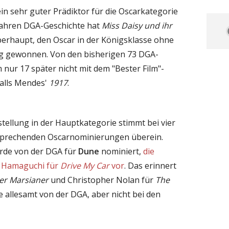
in sehr guter Prädiktor für die Oscarkategorie
0 Jahren DGA-Geschichte hat
Miss Daisy und ihr
überhaupt, den Oscar in der Königsklasse ohne
g gewonnen. Von den bisherigen 73 DGA-
ur 17 später nicht mit dem "Bester Film"-
falls Mendes'
1917
.
tellung in der Hauptkategorie stimmt bei vier
sprechenden Oscarnominierungen überein.
urde von der DGA für
Dune
nominiert,
die
 Hamaguchi für
Drive My Car
vor
. Das erinnert
er Marsianer
und Christopher Nolan für
The
ie allesamt von der DGA, aber nicht bei den