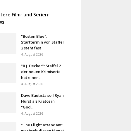
tere Film- und Serien-
ws
"Boston Blue":
Starttermin von Staffel
2 steht fest
4. August 2026
"R.J. Decker": Staffel 2
der neuen Krimiserie
hat einen...
4. August 2026
Dave Bautista soll Ryan
Hurst als Kratos in
"God...
4. August 2026
"The Flight Attendant"
wechselt diesen Monat