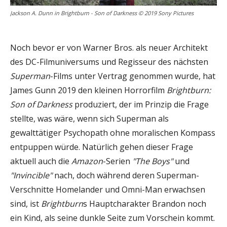
Jackson A. Dunn in Brightburn - Son of Darkness © 2019 Sony Pictures
Noch bevor er von Warner Bros. als neuer Architekt
des DC-Filmuniversums und Regisseur des nächsten
Superman
-Films unter Vertrag genommen wurde, hat
James Gunn 2019 den kleinen Horrorfilm
Brightburn:
Son of Darkness
produziert, der im Prinzip die Frage
stellte, was wäre, wenn sich Superman als
gewalttätiger Psychopath ohne moralischen Kompass
entpuppen würde. Natürlich gehen dieser Frage
aktuell auch die
Amazon
-Serien
"The Boys"
und
"Invincible"
nach, doch während deren Superman-
Verschnitte Homelander und Omni-Man erwachsen
sind, ist
Brightburn
s Hauptcharakter Brandon noch
ein Kind, als seine dunkle Seite zum Vorschein kommt.