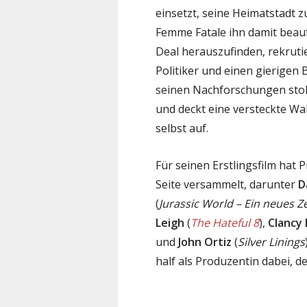
einsetzt, seine Heimatstadt 
Femme Fatale ihn damit beauf
Deal herauszufinden, rekruti
Politiker und einen gierigen
seinen Nachforschungen stol
und deckt eine versteckte Wah
selbst auf.
Für seinen Erstlingsfilm hat 
Seite versammelt, darunter
D
(
Jurassic World – Ein neues Ze
Leigh
(
The Hateful 8
),
Clancy
und
John Ortiz
(
Silver Linings
half als Produzentin dabei, de