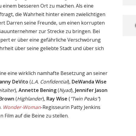
zu einem besseren Ort zu machen. Als eine
tragt, die Wahrheit hinter einem zwielichtigen
ert Darren seine Freunde, um einen korrupten
 Bauunternehmer zur Strecke zu bringen. Bei
pert er über eine gefährliche Verschwörung
rheit über seine geliebte Stadt und über sich
Pine eine wirklich namhafte Besetzung an seiner
anny DeVito
(
L.A. Confidential
),
DeWanda Wise
italter
),
Annette Bening
(
Nyad
),
Jennifer Jason
 Brown
(
Highlander
),
Ray Wise
(
"Twin Peaks"
)
).
Wonder-Woman
-Regisseurin Patty Jenkins
n Film auf die Beine zu stellen.