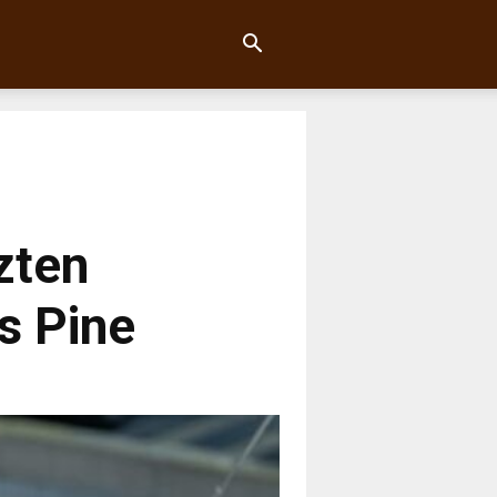
zten
s Pine