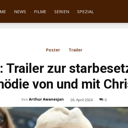
tter
ME
NEWS
FILME
SERIEN
SPEZIAL
Poster
Trailer
 Trailer zur starbeset
ödie von und mit Chri
Arthur Awanesjan
26. April 2024
0
Von