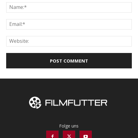
Na
Ema
Web
Folge uns