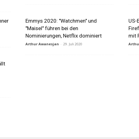
nner
Emmys 2020: "Watchmen" und
US-E
"Maisel" führen bei den
Fire
Nominierungen, Netflix dominiert
mit 
Arthur Awanesjan
-
29. Juli 2020
Arth
llt