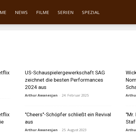
tter
ME
NEWS
FILME
SERIEN
SPEZIAL
tflix
US-Schauspielergewerkschaft SAG
Wick
zeichnet die besten Performances
Nomi
2024 aus
Scha
Arthur Awanesjan
-
24. Februar 2025
Arth
tflix
"Cheers"-Schöpfer schließt ein Revival
"Mr.
ie
aus
Staf
Arthur Awanesjan
-
25. August 2023
Arth