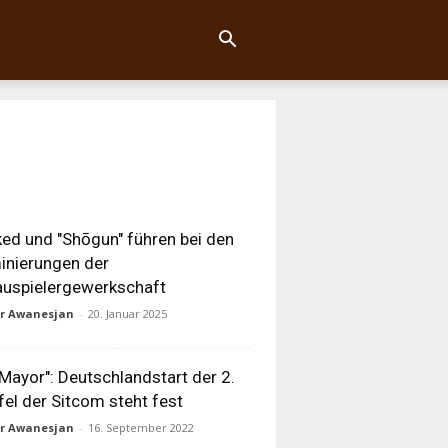
ed und "Shōgun" führen bei den
nierungen der
uspielergewerkschaft
ur Awanesjan
-
20. Januar 2025
 Mayor": Deutschlandstart der 2.
fel der Sitcom steht fest
ur Awanesjan
-
16. September 2022