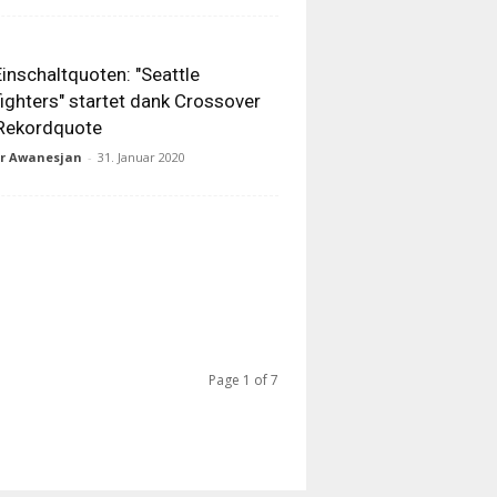
inschaltquoten: "Seattle
fighters" startet dank Crossover
Rekordquote
ur Awanesjan
-
31. Januar 2020
Page 1 of 7