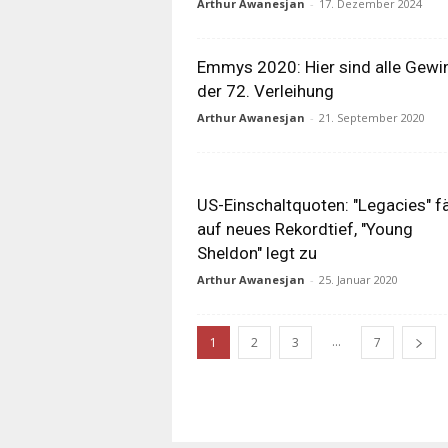
Arthur Awanesjan
-
17. Dezember 2024
Emmys 2020: Hier sind alle Gewi
der 72. Verleihung
Arthur Awanesjan
-
21. September 2020
US-Einschaltquoten: "Legacies" fä
auf neues Rekordtief, "Young
Sheldon" legt zu
Arthur Awanesjan
-
25. Januar 2020
...
1
2
3
7