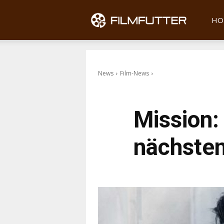
Filmfu
HO
News
Film-News
Mission: 
nächste