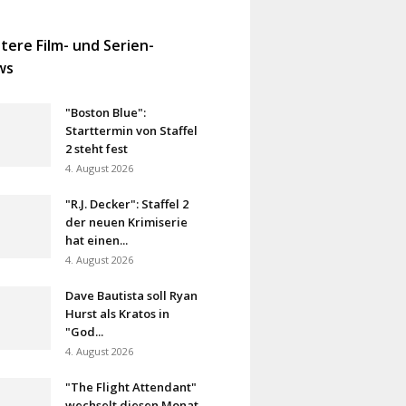
tere Film- und Serien-
ws
"Boston Blue":
Starttermin von Staffel
2 steht fest
4. August 2026
"R.J. Decker": Staffel 2
der neuen Krimiserie
hat einen...
4. August 2026
Dave Bautista soll Ryan
Hurst als Kratos in
"God...
4. August 2026
"The Flight Attendant"
wechselt diesen Monat