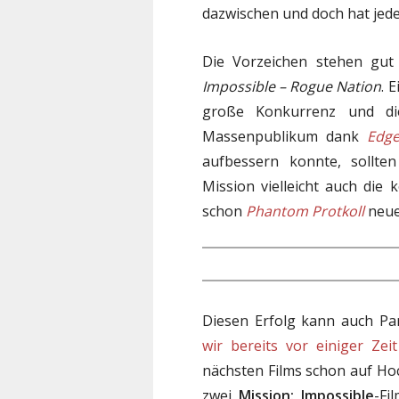
dazwischen und doch hat jede
Die Vorzeichen stehen gut
Impossible – Rogue Nation
. 
große Konkurrenz und di
Massenpublikum dank
Edg
aufbessern konnte, sollte
Mission vielleicht auch die
schon
Phantom Protkoll
neue 
Diesen Erfolg kann auch P
wir bereits vor einiger Zei
nächsten Films schon auf Ho
zwei
Mission: Impossible
-Fi