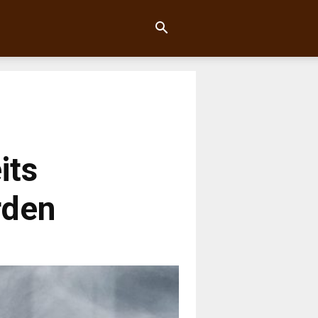
its
rden