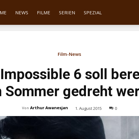
tter
ME
NEWS
FILME
SERIEN
SPEZIAL
Film-News
Impossible 6 soll bere
n Sommer gedreht we
Arthur Awanesjan
1. August 2015
0
Von