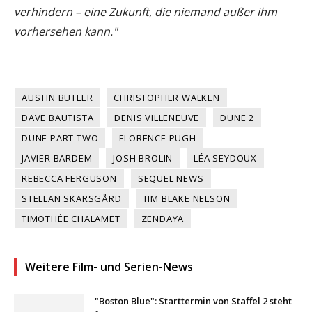
verhindern – eine Zukunft, die niemand außer ihm
vorhersehen kann."
AUSTIN BUTLER
CHRISTOPHER WALKEN
DAVE BAUTISTA
DENIS VILLENEUVE
DUNE 2
DUNE PART TWO
FLORENCE PUGH
JAVIER BARDEM
JOSH BROLIN
LÉA SEYDOUX
REBECCA FERGUSON
SEQUEL NEWS
STELLAN SKARSGÅRD
TIM BLAKE NELSON
TIMOTHÉE CHALAMET
ZENDAYA
Weitere Film- und Serien-News
"Boston Blue": Starttermin von Staffel 2 steht