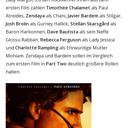
ersten Film zählen
Timothée Chalamet
als Paul
Atreides,
Zendaya
als Chani,
Javier Bardem
als Stilgar,
Josh Brolin
als Gurney Hallick,
Stellan Skarsgård
als
Baron Harkonnen,
Dave Bautista
als sein Neffe
Glossu Rabban,
Rebecca Ferguson
als Lady Jessica
und
Charlotte Rampling
als Ehrwürdige Mutter
Mohiam. Zendaya und Bardem sollen im Vergleich
zum ersten Film in
Part Two
deutlich größere Rollen
haben.