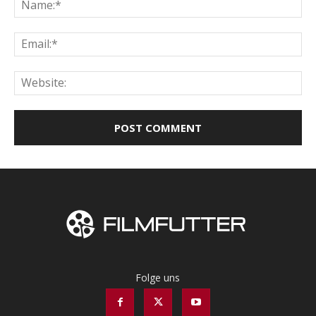
Na
Ema
Web
Folge uns