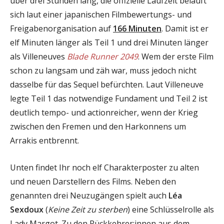
über drei Stunden lang, die offizielle Laufzeit beläuft
sich laut einer japanischen Filmbewertungs- und
Freigabenorganisation auf
166 Minuten
. Damit ist er
elf Minuten länger als Teil 1 und drei Minuten länger
als Villeneuves
Blade Runner 2049
. Wem der erste Film
schon zu langsam und zäh war, muss jedoch nicht
dasselbe für das Sequel befürchten. Laut Villeneuve
legte Teil 1 das notwendige Fundament und Teil 2 ist
deutlich tempo- und actionreicher, wenn der Krieg
zwischen den Fremen und den Harkonnens um
Arrakis entbrennt.
Unten findet Ihr noch elf Charakterposter zu alten
und neuen Darstellern des Films. Neben den
genannten drei Neuzugängen spielt auch
Léa
Sexdoux
(
Keine Zeit zu sterben
) eine Schlüsselrolle als
Lady Margot. Zu den Rückkehrer:innen aus dem