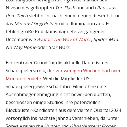
Niveau des gefloppten
The Flash
und auch
Raus aus
dem Teich
sieht nicht nach einem neuen Riesenhit für
das
Minions
/
Sing
/
Pets
-Studio Illumination aus. Es
fehlen große Publikumsmagnete vergangener
Dezember wie
Avatar: The Way of Water
,
Spider-Man:
No Way Home
oder
Star Wars
.
Ein zentraler Grund für die aktuelle Flaute ist der
Schauspielerstreik,
der vor wenigen Wochen nach vier
Monaten endete
. Weil die Mitglieder US-
Schauspielergewerkschaft ihre Filme ohne eine
Ausnahmegenehmigung nicht bewerben durften,
beschlossen einige Studios ihre potenziellen
Blockbuster-Kandidaten aus dem vierten Quartal 2024
vorsorglich ins nächste Jahr zu verschieben, darunter
Sonys
Kraven the Hunter
und
Ghostbusters: Frozen