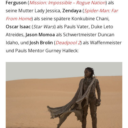
Ferguson
(
Mission: Impossible – Rogue Nation
) als
seine Mutter Lady Jessica,
Zendaya
(
Spider-Man: Far
From Home
) als seine spätere Konkubine Chani,
Oscar Isaac
(
Star Wars
) als Pauls Vater, Duke Leto
Atreides,
Jason Momoa
als Schwertmeister Duncan
Idaho, und
Josh Brolin
(
Deadpool 2
) als Waffenmeister
und Pauls Mentor Gurney Halleck: