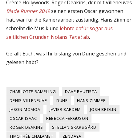
Crème Hollywoods. Roger Deakins, der mit Villeneuves
Blade Runner 2049
seinen ersten Oscar gewonnen
hat, war für die Kameraarbeit zuständig. Hans Zimmer
schreibt die Musik und
lehnte dafür sogar aus
zeitlichen Gründen Nolans
Tenet
ab
.
Gefällt Euch, was Ihr bislang von
Dune
gesehen und
gelesen habt?
CHARLOTTE RAMPLING
DAVE BAUTISTA
DENIS VILLENEUVE
DUNE
HANS ZIMMER
JASON MOMOA
JAVIER BARDEM
JOSH BROLIN
OSCAR ISAAC
REBECCA FERGUSON
ROGER DEAKINS
STELLAN SKARSGÅRD
TIMOTHÉE CHALAMET
ZENDAYA