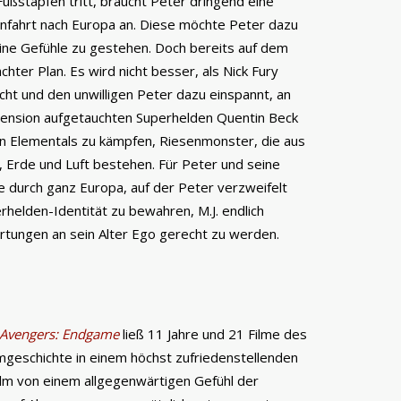
Fußstapfen tritt, braucht Peter dringend eine
enfahrt nach Europa an. Diese möchte Peter dazu
eine Gefühle zu gestehen. Doch bereits auf dem
chter Plan. Es wird nicht besser, als Nick Fury
ucht und den unwilligen Peter dazu einspannt, an
mension aufgetauchten Superhelden Quentin Beck
gen Elementals zu kämpfen, Riesenmonster, die aus
Erde und Luft bestehen. Für Peter und seine
e durch ganz Europa, auf der Peter verzweifelt
rhelden-Identität zu bewahren, M.J. endlich
ungen an sein Alter Ego gerecht zu werden.
Avengers: Endgame
ließ 11 Jahre und 21 Filme des
lmgeschichte in einem höchst zufriedenstellenden
Film von einem allgegenwärtigen Gefühl der