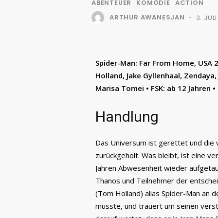
ABENTEUER
KOMÖDIE
ACTION
ARTHUR AWANESJAN
3. JUL
-
Spider-Man: Far From Home, USA 20
Holland, Jake Gyllenhaal, Zendaya,
Marisa Tomei • FSK: ab 12 Jahren •
Handlung
Das Universum ist gerettet und di
zurückgeholt. Was bleibt, ist eine v
Jahren Abwesenheit wieder aufgetauc
Thanos und Teilnehmer der entscheid
(Tom Holland) alias Spider-Man an d
musste, und trauert um seinen vers