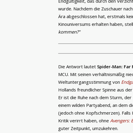
Endgültigkeit, das durch den Verzic
wurde. Nachdem die Zuschauer nach 
Ära abgeschlossen hat, erstmals kein
Kinouniversums erhalten haben, stell
kommen?"
Die Antwort lautet
Spider-Man: Fa
MCU. Mit seinen verhältnismäßig nie
Weltuntergangsstimmung von
Endg
Hollands freundlicher Spinne aus der 
Er ist die Ruhe nach dem Sturm, de
einem wilden Partyabend, an dem die
(jedoch ohne Kopfschmerzen). Falls I
Kritik verirrt haben, ohne
Avengers:
guter Zeitpunkt, umzukehren.