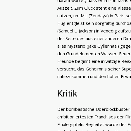
darauf wartet, dass er in Iron Mans 
Auszeit. Zum Glück steht eine Klass
nutzen, um M.J. (Zendaya) in Paris s
Flug entgleist sein sorgfältig durchda
(Samuel L. Jackson) in Venedig aufta
der Seite des aus einer anderen Di
alias Mysterio (Jake Gyllenhaal) ge
den Grundelementen Wasser, Feuer, 
Freunde beginnt eine irrwitzige Reis
versucht, das Geheimnis seiner Supe
nahezukommen und den hohen Erwart
Kritik
Der bombastische Überblockbuster
ambitioniertesten Franchises der Fi
Finale gipfeln. Begleitet wurde der 