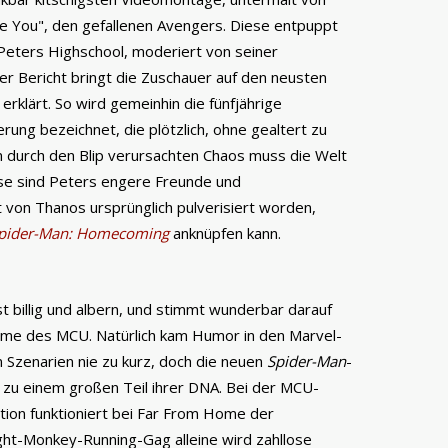
e You", den gefallenen Avengers. Diese entpuppt
 Peters Highschool, moderiert von seiner
Der Bericht bringt die Zuschauer auf den neusten
erklärt. So wird gemeinhin die fünfjährige
ung bezeichnet, die plötzlich, ohne gealtert zu
em durch den Blip verursachten Chaos muss die Welt
se sind Peters engere Freunde und
 von Thanos ursprünglich pulverisiert worden,
pider-Man: Homecoming
anknüpfen kann.
billig und albern, und stimmt wunderbar darauf
 Filme des MCU. Natürlich kam Humor in den Marvel-
n Szenarien nie zu kurz, doch die neuen
Spider-Man
-
zu einem großen Teil ihrer DNA. Bei der MCU-
tion funktioniert bei Far From Home der
ght-Monkey-Running-Gag alleine wird zahllose