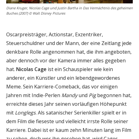
Diane Kruger, Nicolas Cage und Justin Bartha in Das Vermächtnis des geheimen
Buches (2007) © Walt Disney Pictures
Oscarpreisträger, Actionstar, Exzentriker,
Steuerschuldner und der Mann, der eine Zeitlang jede
denkbare Rolle angenommen hat, die ihm angeboten,
aber dennoch vor der Kamera immer alles gegeben
hat.
Nicolas Cage
ist ein Schauspieler wie kein
anderer, ein Künstler und ein lebendgewordenes
Meme. Sein Karriere-Comeback, das vor einigen
Jahren mit Indie-Perlen
Mandy
und
Pig
begonnen hat,
erreichte dieses Jahr seinen vorläufigen Höhepunkt
mit
Longlegs
. Als satanischer Serienkiller spielt er in
dem Film die fieseste und vielleicht irrste Rolle seiner
Karriere. Dabei ist er kaum zehn Minuten lang im Film
zu sehen, doch wer ihn gesehen hat, wird Cages