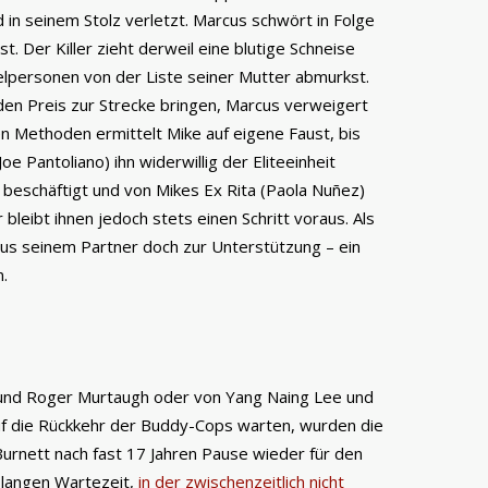
d in seinem Stolz verletzt. Marcus schwört in Folge
t. Der Killer zieht derweil eine blutige Schneise
ielpersonen von der Liste seiner Mutter abmurkst.
en Preis zur Strecke bringen, Marcus verweigert
ten Methoden ermittelt Mike auf eigene Faust, bis
e Pantoliano) ihn widerwillig der Eliteeinheit
 beschäftigt und von Mikes Ex Rita (Paola Nuñez)
 bleibt ihnen jedoch stets einen Schritt voraus. Als
us seinem Partner doch zur Unterstützung – ein
.
 und Roger Murtaugh oder von Yang Naing Lee und
uf die Rückkehr der Buddy-Cops warten, wurden die
rnett nach fast 17 Jahren Pause wieder für den
o langen Wartezeit,
in der zwischenzeitlich nicht