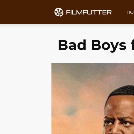
Filmfu
HO
Bad Boys f