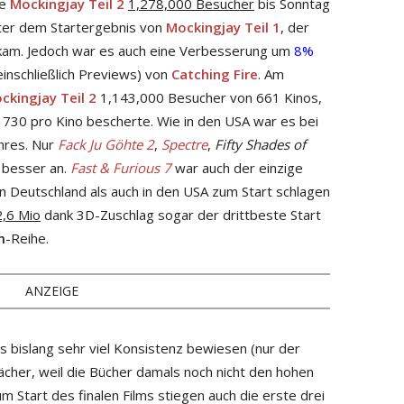
te
Mockingjay Teil 2
1,278,000 Besucher
bis Sonntag
er dem Startergebnis von
Mockingjay Teil 1
, der
 kam. Jedoch war es auch eine Verbesserung um
8%
nschließlich Previews) von
Catching Fire
. Am
ckingjay Teil 2
1,143,000 Besucher von 661 Kinos,
1730 pro Kino bescherte. Wie in den USA war es bei
ahres. Nur
Fack Ju Göhte 2
,
Spectre
,
Fifty Shades of
r besser an.
Fast & Furious 7
war auch der einzige
n Deutschland als auch in den USA zum Start schlagen
,6 Mio
dank 3D-Zuschlag sogar der drittbeste Start
m
-Reihe.
ANZEIGE
s bislang sehr viel Konsistenz bewiesen (nur der
ächer, weil die Bücher damals noch nicht den hohen
m Start des finalen Films stiegen auch die erste drei