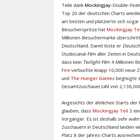
Teile dank
Mockingjay
-Double-Feat
Top 20 der deutschen Charts wieder 
am besten und platzierte sich sogar
Besucherspritze hat
Mockingjay Tei
Millionen-Besuchermarke überschritt
Deutschland. Damit löste er
Deutsch
Studiocanal-Film aller Zeiten in Deu
dass kein
Twilight
-Film 4 Millionen 
Fire
verbuchte knapp 10,000 neue Zu
und
The Hunger Games
begnügte si
Gesamtzuschauerzahl von 2,136,000
Angesichts der ähnlichen Starts der 
glauben, dass
Mockingjay Teil 2
ein
Vorgänger. Es ist deshalb sehr wahr
Zuschauern in Deutschland landen wir
Platz 8 der Jahres-Charts ausreichen