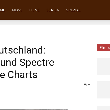
tter
ME
NEWS
FILME
SERIEN
SPEZIAL
utschland:
Film- 
 und Spectre
e Charts
0