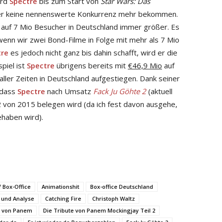
ird
Spectre
bis zum Start von
Star Wars: Das
r keine nennenswerte Konkurrenz mehr bekommen.
 auf 7 Mio Besucher in Deutschland immer größer. Es
wenn wir zwei Bond-Filme in Folge mit mehr als 7 Mio
tre
es jedoch nicht ganz bis dahin schafft, wird er die
piel ist
Spectre
übrigens bereits mit
€46,9 Mio
auf
aller Zeiten in Deutschland aufgestiegen. Dank seiner
 dass
Spectre
nach Umsatz
Fack Ju Göhte 2
(aktuell
2 von 2015 belegen wird (da ich fest davon ausgehe,
ehaben wird).
f Box-Office
Animationshit
Box-office Deutschland
 und Analyse
Catching Fire
Christoph Waltz
e von Panem
Die Tribute von Panem Mockingjay Teil 2