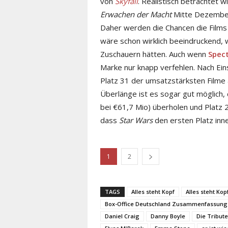
von
Skyfall
. Realistisch betrachtet w
Erwachen der Macht
Mitte Dezembe
Daher werden die Chancen die Films
wäre schon wirklich beeindruckend, 
Zuschauern hätten. Auch wenn
Spec
Marke nur knapp verfehlen. Nach Eins
Platz 31 der umsatzstärksten Filme 
Überlänge ist es sogar gut möglich,
bei €61,7 Mio) überholen und Platz 
dass
Star Wars
den ersten Platz inn
1
2
TAGS
Alles steht Kopf
Alles steht Kop
Box-Office Deutschland Zusammenfassung
Daniel Craig
Danny Boyle
Die Tribut