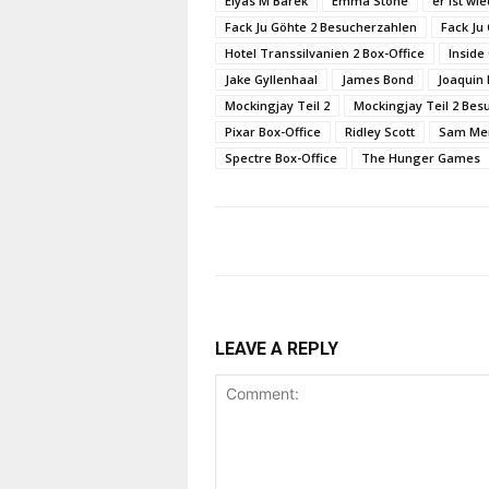
Elyas M'Barek
Emma Stone
er ist wi
Fack Ju Göhte 2 Besucherzahlen
Fack Ju
Hotel Transsilvanien 2 Box-Office
Inside
Jake Gyllenhaal
James Bond
Joaquin
Mockingjay Teil 2
Mockingjay Teil 2 Bes
Pixar Box-Office
Ridley Scott
Sam Me
Spectre Box-Office
The Hunger Games
LEAVE A REPLY