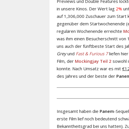
Previews und Double Features lock
in unsere Kinos. Der Wert lag
2%
unt
auf 1,306,000 Zuschauer zum Start
gegenüber dem Startwochenende (ei
regulären Wochenende erreichte
Mo
was ihm einen Besucherschnitt von 
uns auch der fünftbeste Start des J
Grey
und
Fast & Furious 7
liefen hie
Film, der
Mockingjay Teil 2
sowohl i
konnte. Nach Umsatz war es mit
€12
des Jahres und der beste der
Pane
Insgesamt haben die
Panem
-Sequel
erste Film lief noch bedeutend schw
Bekanntheitsgrad bei uns hatten). Zu