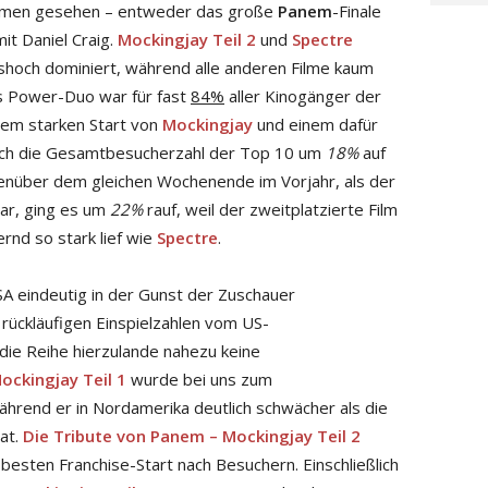
Filmen gesehen – entweder das große
Panem
-Finale
mit Daniel Craig.
Mockingjay Teil 2
und
Spectre
shoch dominiert, während alle anderen Filme kaum
s Power-Duo war für fast
84%
aller Kinogänger der
dem starken Start von
Mockingjay
und einem dafür
ich die Gesamtbesucherzahl der Top 10 um
18%
auf
enüber dem gleichen Wochenende im Vorjahr, als der
war, ging es um
22%
rauf, weil der zweitplatzierte Film
ernd so stark lief wie
Spectre
.
SA eindeutig in der Gunst der Zuschauer
rückläufigen Einspielzahlen vom US-
die Reihe hierzulande nahezu keine
ockingjay Teil 1
wurde bei uns zum
ährend er in Nordamerika deutlich schwächer als die
at.
Die Tribute von Panem – Mockingjay Teil 2
 besten Franchise-Start nach Besuchern. Einschließlich