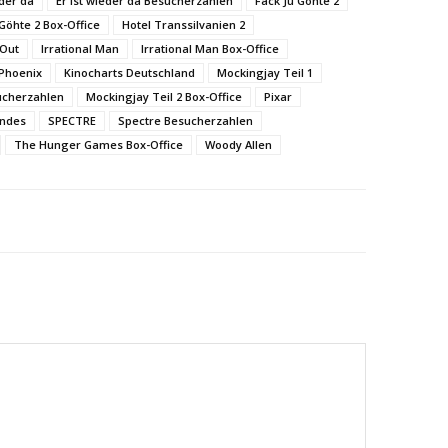
eder da
Er ist wieder da Besucherzahlen
Fack Ju Göhte 2
 Göhte 2 Box-Office
Hotel Transsilvanien 2
 Out
Irrational Man
Irrational Man Box-Office
 Phoenix
Kinocharts Deutschland
Mockingjay Teil 1
ucherzahlen
Mockingjay Teil 2 Box-Office
Pixar
ndes
SPECTRE
Spectre Besucherzahlen
The Hunger Games Box-Office
Woody Allen