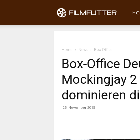
Filmfu
HO
Home
News
Box Office
Box-Office De
Mockingjay 2
dominieren di
25. November 2015