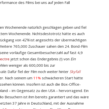
formance des Films bei uns auf jeden Fall
ten Wochenende natürlich geschlagen geben und fiel
ttem Wochenende. Nichtsdestotrotz hätte es auch
Rückgang von
42%
ist angesichts der übermächtigen
eitere 765,000 Zuschauer sahen den 24. Bond-Film
seine vorläufige Gesamtbesucherzahl auf fast 4,9
ectre
jetzt schon das Endergebnis (!) von
Ein
hlen weniger als 600,000 bis zur
yale
. Dafür fiel der Film noch weiter hinter
Skyfall
er. Nach seinem um
11%
schwächeren Start hätte
ssehen können. Insofern ist auch die Box-Office-
hland – im Gegensatz zu den USA – hervorragend. Ein
io Besuchern ist ihm bereits garantiert und das wäre
letzten 37 Jahre in Deutschland, mit der Ausnahme