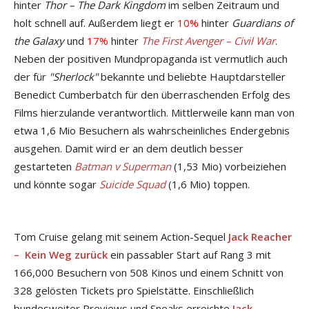
hinter
Thor – The Dark Kingdom
im selben Zeitraum und
holt schnell auf. Außerdem liegt er
10%
hinter
Guardians of
the Galaxy
und
17%
hinter
The First Avenger – Civil War
.
Neben der positiven Mundpropaganda ist vermutlich auch
der für
"Sherlock"
bekannte und beliebte Hauptdarsteller
Benedict Cumberbatch für den überraschenden Erfolg des
Films hierzulande verantwortlich. Mittlerweile kann man von
etwa 1,6 Mio Besuchern als wahrscheinliches Endergebnis
ausgehen. Damit wird er an dem deutlich besser
gestarteten
Batman v Superman
(1,53 Mio) vorbeiziehen
und könnte sogar
Suicide Squad
(1,6 Mio) toppen.
Tom Cruise gelang mit seinem Action-Sequel
Jack Reacher
– Kein Weg zurück
ein passabler Start auf Rang 3 mit
166,000 Besuchern von 508 Kinos und einem Schnitt von
328 gelösten Tickets pro Spielstätte. Einschließlich
bundesweiter Previews und Sneaks erreichte
Jack