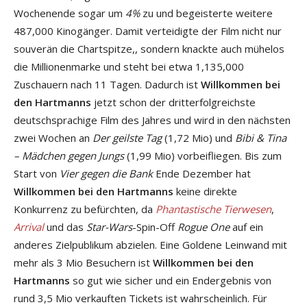
Wochenende sogar um
4%
zu und begeisterte weitere
487,000 Kinogänger. Damit verteidigte der Film nicht nur
souverän die Chartspitze,, sondern knackte auch mühelos
die Millionenmarke und steht bei etwa 1,135,000
Zuschauern nach 11 Tagen. Dadurch ist
Willkommen bei
den Hartmanns
jetzt schon der dritterfolgreichste
deutschsprachige Film des Jahres und wird in den nächsten
zwei Wochen an
Der geilste Tag
(1,72 Mio) und
Bibi & Tina
– Mädchen gegen Jungs
(1,99 Mio) vorbeifliegen. Bis zum
Start von
Vier gegen die Bank
Ende Dezember hat
Willkommen bei den Hartmanns
keine direkte
Konkurrenz zu befürchten, da
Phantastische Tierwesen
,
Arrival
und das
Star-Wars
-Spin-Off
Rogue One
auf ein
anderes Zielpublikum abzielen. Eine Goldene Leinwand mit
mehr als 3 Mio Besuchern ist
Willkommen bei den
Hartmanns
so gut wie sicher und ein Endergebnis von
rund 3,5 Mio verkauften Tickets ist wahrscheinlich. Für