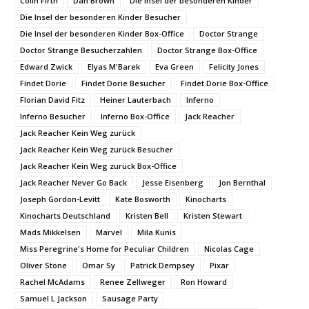
Colin Firth
Dan Brown
Die Insel der besonderen Kinder
Die Insel der besonderen Kinder Besucher
Die Insel der besonderen Kinder Box-Office
Doctor Strange
Doctor Strange Besucherzahlen
Doctor Strange Box-Office
Edward Zwick
Elyas M'Barek
Eva Green
Felicity Jones
Findet Dorie
Findet Dorie Besucher
Findet Dorie Box-Office
Florian David Fitz
Heiner Lauterbach
Inferno
Inferno Besucher
Inferno Box-Office
Jack Reacher
Jack Reacher Kein Weg zurück
Jack Reacher Kein Weg zurück Besucher
Jack Reacher Kein Weg zurück Box-Office
Jack Reacher Never Go Back
Jesse Eisenberg
Jon Bernthal
Joseph Gordon-Levitt
Kate Bosworth
Kinocharts
Kinocharts Deutschland
Kristen Bell
Kristen Stewart
Mads Mikkelsen
Marvel
Mila Kunis
Miss Peregrine's Home for Peculiar Children
Nicolas Cage
Oliver Stone
Omar Sy
Patrick Dempsey
Pixar
Rachel McAdams
Renee Zellweger
Ron Howard
Samuel L Jackson
Sausage Party