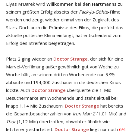
Elyas M’Barek wird
Willkommen bei den Hartmanns
zu
seinem größten Erfolg abseits der
Fack-Ju-Göhte
-Filme
werden und zeugt wieder einmal von der Zugkraft des
Stars. Doch auch die Prämisse des Films, die perfekt das
aktuelle politische Klima einfängt, hat entscheidend zum
Erfolg des Streifens beigetragen.
Platz 2 ging wieder an
Doctor Strange
, der sich für eine
Marvel-Verfilmung außergewöhnlich gut von Woche zu
Woche hält, an seinem dritten Wochenende nur
33%
abbaute und 194,000 Zuschauer in die deutschen Kinos
lockte. Auch
Doctor Strange
überquerte die 1-Mio-
Besuchermarke am Wochenende und steht aktuell bei
knapp 1,14 Mio Zuschauern.
Doctor Strange
hat bereits
die Gesamtbesucherzahlen von
Iron Man 2
(1,01 Mio) und
Thor
(1,12 Mio) übertroffen, obwohl er ähnlich wie
letzterer gestartet ist.
Doctor Strange
liegt nur noch
6%