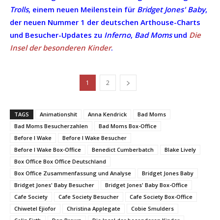
Trolls
, einem neuen Meilenstein für
Bridget Jones' Baby
,
der neuen Nummer 1 der deutschen Arthouse-Charts
und Besucher-Updates zu
Inferno
,
Bad Moms
und
Die
Insel der besonderen Kinder
.
1
2
TAGS
Animationshit
Anna Kendrick
Bad Moms
Bad Moms Besucherzahlen
Bad Moms Box-Office
Before I Wake
Before I Wake Besucher
Before I Wake Box-Office
Benedict Cumberbatch
Blake Lively
Box Office Box Office Deutschland
Box Office Zusammenfassung und Analyse
Bridget Jones Baby
Bridget Jones' Baby Besucher
Bridget Jones' Baby Box-Office
Cafe Society
Cafe Society Besucher
Cafe Society Box-Office
Chiwetel Ejiofor
Christina Applegate
Cobie Smulders