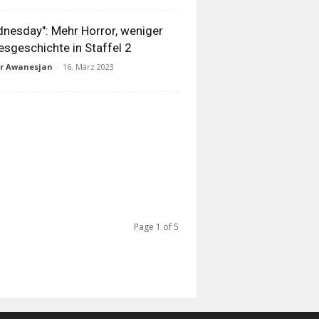
nesday": Mehr Horror, weniger
esgeschichte in Staffel 2
ur Awanesjan
-
16. März 2023
Page 1 of 5