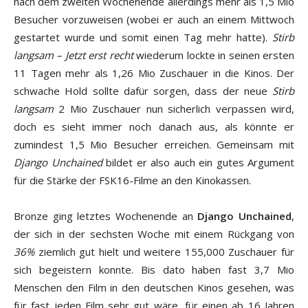
nach dem zweiten Wochenende allerdings mehr als 1,5 Mio
Besucher vorzuweisen (wobei er auch an einem Mittwoch
gestartet wurde und somit einen Tag mehr hatte).
Stirb
langsam – Jetzt erst recht
wiederum lockte in seinen ersten
11 Tagen mehr als 1,26 Mio Zuschauer in die Kinos. Der
schwache Hold sollte dafür sorgen, dass der neue
Stirb
langsam
2 Mio Zuschauer nun sicherlich verpassen wird,
doch es sieht immer noch danach aus, als könnte er
zumindest 1,5 Mio Besucher erreichen. Gemeinsam mit
Django Unchained
bildet er also auch ein gutes Argument
für die Stärke der FSK16-Filme an den Kinokassen.
Bronze ging letztes Wochenende an
Django Unchained
,
der sich in der sechsten Woche mit einem Rückgang von
36%
ziemlich gut hielt und weitere 155,000 Zuschauer für
sich begeistern konnte. Bis dato haben fast 3,7 Mio
Menschen den Film in den deutschen Kinos gesehen, was
für fast jeden Film sehr gut wäre, für einen ab 16 Jahren