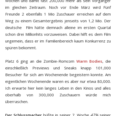
Wochen und damit fast 200,000 mehr als sein Vorgänger
im gleichen Zeitraum. Noch vor Ende März wird Fünf
Freunde 2 ebenfalls 1 Mio Zuschauer erreichen auf dem
Weg zu einem Gesamtergebnis jenseits von 1,2 Mio. Der
deutsche Film hätte demnach alleine im ersten Quartal
schon drei Millionhits vorzuweisen. Dabei hilft es dem Film
ungemein, dass er im Familienbereich kaum Konkurrenz zu
spüren bekommt.
Platz 6 ging an die Zombie-Romcom
Warm Bodies
, die
einschließlich Previews und Sneaks knapp 101,000
Besucher für sich am Wochenende begeistern konnte. Am
eigentlichen Wochenende waren es aber nur etwa 80,000.
Ich erwarte hier kein langes Leben in den Kinos und alles
oberhalb von 300,000 Zuschauern würde mich
überraschen.
Der Schlussmacher
büßte in seiner 7. Woche
47%
seiner