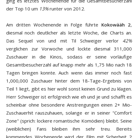
ging es letztes Wochenende für die Gesamtbesucherzahl
der Top 10 um
13%
runter von 2012.
Am dritten Wochenende in Folge führte
Kokowääh 2
,
diesmal noch deutlicher als letzte Woche, die Charts an.
Das Sequel von und mit Til Schweiger verlor
42%
verglichen zur Vorwoche und lockte diesmal 311,000
Zuschauer in die Kinos, sodass er seine vorläufige
Gesamtbesucherzahl auf knapp mehr als 1,75 Mio nach 18
Tagen bringen konnte. Auch wenn das immer noch fast
1,000,000 Zuschauer hinter dem 18-Tage-Ergebnis von
Teil 1 liegt, gibt es hier wohl sonst keinen Grund zu klagen.
Herr Schweiger ist erfolgreich wie eh und je und schafft es
scheinbar ohne besondere Anstrengungen einen 2+ Mio-
Zuschauerhit rauszuhauen, solange er in seiner "Comfort
Zone" (sprich: lockere romantische Komödien) bleibt. Seine
(weiblichen) Fans bleiben ihm sehr treu. Bereits
kommendes Wochenende wird der Film mit Sicherheit 2