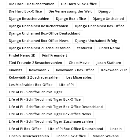
Die Hard 5 Besucherzahlen
Die Hard 5 Box-Office
Die Hard Box-Office
Die Vermessung der Welt
Django
Django Besucherzahlen
Django Box-office
Django Unchained
Django Unchained Besucherzahlen
Django Unchained Box-Office
Django Unchained Box-Office Deutschland
Django Unchained Box-Office News
Django Unchained Erfolg
Django Unchained Zuschauerzahlen
featured
Findet Nemo
Findet Nemo 3D
Fünf Freunde 2
Fünf Freunde 2 Besucherzahlen
Ghost Movie
Jason Statham
Kinohits
Kokowääh 2
Kokowääh 2 Box-Office
Kokowääh 2 Hit
Kokowääh 2 Zuschauerzahlen
Les Miserables
Les Misérables Box-Office
Life of Pi
Life of Pi - Schiffbruch mit Tiger
Life of Pi - Schiffbruch mit Tiger Box-Office
Life of Pi - Schiffbruch mit Tiger Box-Office Deutschland
Life of Pi - Schiffbruch mit Tiger Box-Office News
Life of Pi - Schiffbruch mit Tiger Zuschauerzahlen
Life of Pi Box-Office
Life of Pi Box-Office Deutschland
Lincoln
Lincoln Besucherzahlen
Lincoln Box-Office
Marlon Wayans